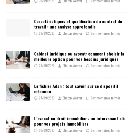
30/09/2023
Clinton Weaver
Commentaires fermés
Caractéristiques et qualification du contrat de
travail : une analyse approfondie
29/09/2023
Clinton Weaver
Commentaires fermés
Cabinet juridique ou avocat: comment choisir la
meilleure option pour vos besoins juridiques
28/09/2023
Clinton Weaver
Commentaires fermés
Le fichier Adsn : tout savoir sur ce dispositif
méconnu
27/09/2023
Clinton Weaver
Commentaires fermés
L’avocat en droit immobilier : un intervenant clé
pour vos projets immobiliers
26/09/2023
Clinton Weaver
Commentaires fermés