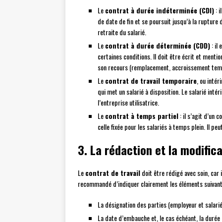
Le
contrat à durée indéterminée (CDI)
: i
de date de fin et se poursuit jusqu’à la rupture 
retraite du salarié.
Le
contrat à durée déterminée (CDD)
: il
certaines conditions. Il doit être écrit et menti
son recours (remplacement, accroissement tempo
Le
contrat de travail temporaire
, ou intér
qui met un salarié à disposition. Le salarié intér
l’entreprise utilisatrice.
Le
contrat à temps partiel
: il s’agit d’un 
celle fixée pour les salariés à temps plein. Il pe
3. La rédaction et la modifica
Le
contrat de travail
doit être rédigé avec soin, car 
recommandé d’indiquer clairement les éléments suivant
La désignation des parties (employeur et salarié
La date d’embauche et, le cas échéant, la durée