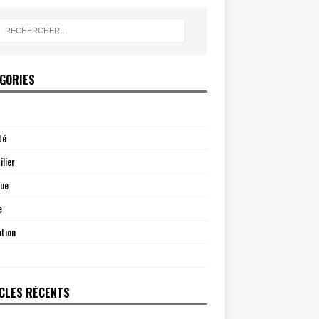
GORIES
té
lier
que
e
tion
CLES RÉCENTS