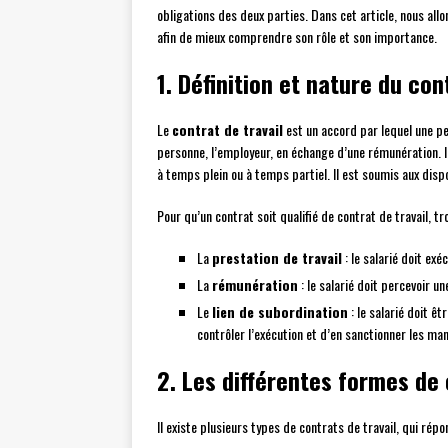
obligations des deux parties. Dans cet article, nous allon
afin de mieux comprendre son rôle et son importance.
1. Définition et nature du con
Le
contrat de travail
est un accord par lequel une per
personne, l’employeur, en échange d’une rémunération. I
à temps plein ou à temps partiel. Il est soumis aux dispo
Pour qu’un contrat soit qualifié de contrat de travail, t
La
prestation de travail
: le salarié doit exé
La
rémunération
: le salarié doit percevoir u
Le
lien de subordination
: le salarié doit êt
contrôler l’exécution et d’en sanctionner les m
2. Les différentes formes de 
Il existe plusieurs types de contrats de travail, qui rép