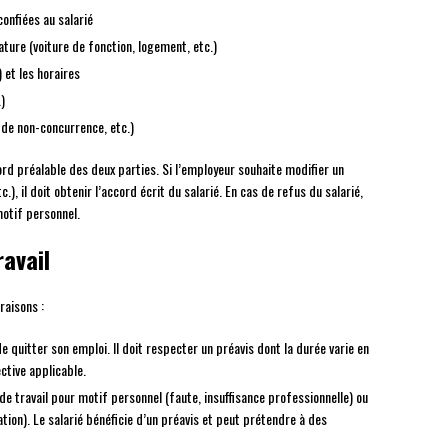
onfiées au salarié
ture (voiture de fonction, logement, etc.)
 et les horaires
)
 de non-concurrence, etc.)
ord préalable des deux parties. Si l’employeur souhaite modifier un
), il doit obtenir l’accord écrit du salarié. En cas de refus du salarié,
otif personnel.
ravail
raisons :
e quitter son emploi. Il doit respecter un préavis dont la durée varie en
ective applicable.
de travail pour motif personnel (faute, insuffisance professionnelle) ou
ion). Le salarié bénéficie d’un préavis et peut prétendre à des