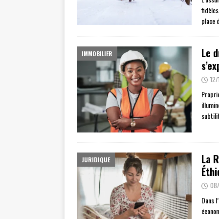
fidèle
place 
Le d
IMMOBILIER
s’ex
12/
Proprié
illumi
subtili
La R
JURIDIQUE
Éthi
08
Dans l
économi