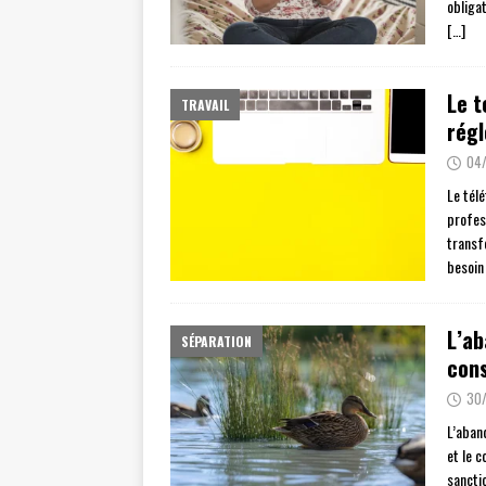
obliga
[…]
Le t
TRAVAIL
régl
04
Le tél
profes
transf
besoin
L’ab
SÉPARATION
con
30/
L’aban
et le c
sancti