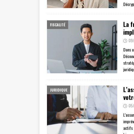
Décryp
La f
FISCALITÉ
impl
09/
Dans un
Découv
straté
juridi
L’as
JURIDIQUE
votr
05/
L’assu
imprév
actifs