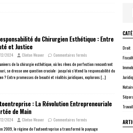
CATÉ
esponsabilité du Chirurgien Esthétique : Entre
té et Justice
Droit
/12/2024
Clinton Weaver
Commentaires fermés
Fiscali
univers de la chirurgie esthétique, où les rêves de perfection rencontrent
Immobi
ouri, se dresse une question cruciale : jusqu’où s’étend la responsabilité du
Juridi
ien ? Entre promesses de beauté et réalités juridiques, explorons
[…]
Notair
Sépara
toentreprise : La Révolution Entrepreneuriale
Travail
rtée de Main
/12/2024
Clinton Weaver
Commentaires fermés
ARTI
en 2009, le régime de l’autoentreprise a transformé le paysage