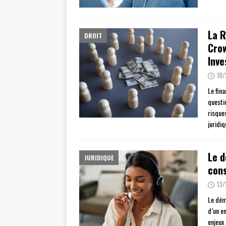
La R
DROIT
Crow
Inve
18/
Le fin
questi
risque
juridi
Le d
JURIDIQUE
con
13/
Le dém
d’un en
enjeux 