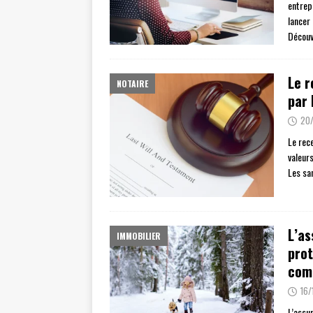
entrepr
lancer
Décou
Le r
NOTAIRE
par 
20
Le rec
valeur
Les sa
L’as
IMMOBILIER
prot
com
16/
L’assu