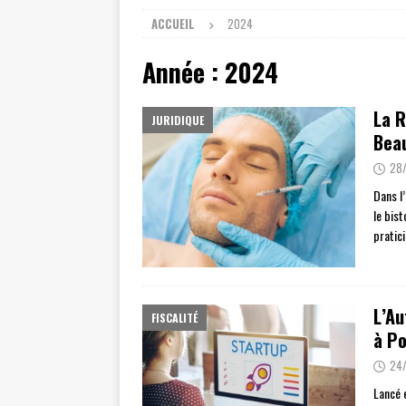
ACCUEIL
2024
Année :
2024
La R
JURIDIQUE
Beau
28
Dans l’
le bist
pratic
L’Au
FISCALITÉ
à Po
24
Lancé 