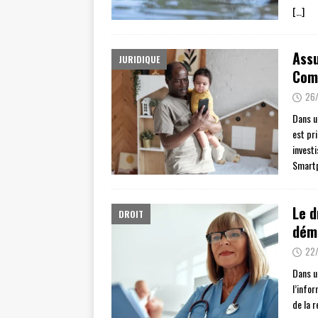
[…]
Ass
JURIDIQUE
Com
26/
Dans u
est pr
investi
Smartp
Le d
DROIT
démo
22/
Dans u
l’info
de la 