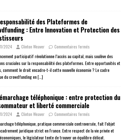
esponsabilité des Plateformes de
dfunding : Entre Innovation et Protection des
stisseurs
11/2024
Clinton Weaver
Commentaires fermés
ancement participatif révolutionne l’accès au capital, mais soulève des
ons cruciales sur la responsabilité des plateformes. Entre opportunités et
s, comment le droit encadre-t-il cette nouvelle économie ? Le cadre
que du crowdfunding en
[…]
émarchage téléphonique : entre protection du
sommateur et liberté commerciale
11/2024
Clinton Weaver
Commentaires fermés
archage téléphonique, pratique commerciale controversée, fait l’objet
cadrement juridique strict en France. Entre respect de la vie privée et
économiques, le législateur tente de trouver un équilibre délicat.