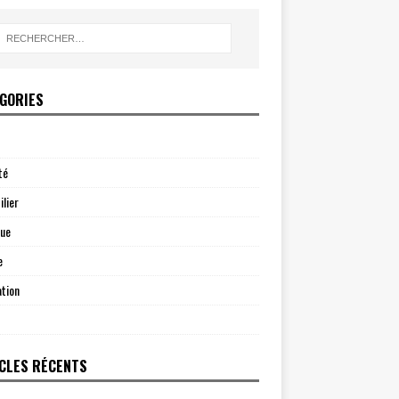
GORIES
té
lier
que
e
tion
CLES RÉCENTS