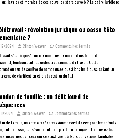
tions légales et morales de ces nouvelles stars du web ? Le cadre juridique
élétravail : révolution juridique ou casse-tête
ementaire ?
/12/2024
Clinton Weaver
Commentaires fermés
étravail s’est imposé comme une nouvelle norme dans le monde
sionnel, bouleversant les codes traditionnels du travail. Cette
ormation rapide soulève de nombreuses questions juridiques, créant un
 urgent de clarification et d’adaptation du
[…]
andon de famille : un délit lourd de
séquences
11/2024
Clinton Weaver
Commentaires fermés
don de famille, un acte aux répercussions dévastatrices pour les enfants
onjoint délaissé, est sévèrement puni par la loi française. Découvrez les
ons encourues par ceux qui se soustraient à leurs obligations familiales.