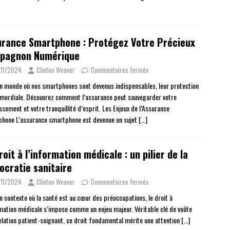
urance Smartphone : Protégez Votre Précieux
pagnon Numérique
11/2024
Clinton Weaver
Commentaires fermés
n monde où nos smartphones sont devenus indispensables, leur protection
imordiale. Découvrez comment l’assurance peut sauvegarder votre
ssement et votre tranquillité d’esprit. Les Enjeux de l’Assurance
hone L’assurance smartphone est devenue un sujet
[…]
roit à l’information médicale : un pilier de la
cratie sanitaire
11/2024
Clinton Weaver
Commentaires fermés
n contexte où la santé est au cœur des préoccupations, le droit à
rmation médicale s’impose comme un enjeu majeur. Véritable clé de voûte
relation patient-soignant, ce droit fondamental mérite une attention
[…]