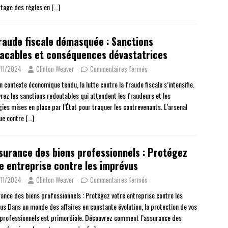
tage des règles en
[…]
raude fiscale démasquée : Sanctions
acables et conséquences dévastatrices
11/2024
Clinton Weaver
Commentaires fermés
 contexte économique tendu, la lutte contre la fraude fiscale s’intensifie.
rez les sanctions redoutables qui attendent les fraudeurs et les
gies mises en place par l’État pour traquer les contrevenants. L’arsenal
que contre
[…]
surance des biens professionnels : Protégez
e entreprise contre les imprévus
11/2024
Clinton Weaver
Commentaires fermés
rance des biens professionnels : Protégez votre entreprise contre les
us Dans un monde des affaires en constante évolution, la protection de vos
 professionnels est primordiale. Découvrez comment l’assurance des