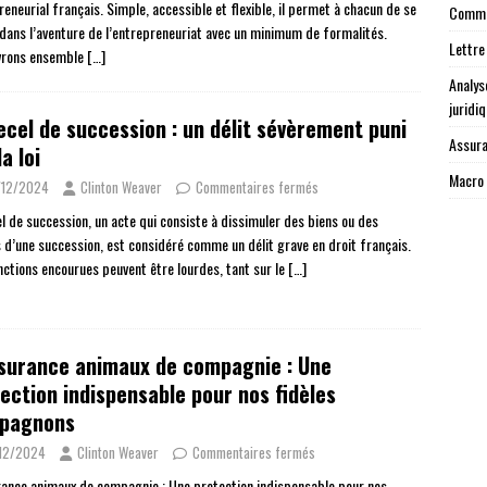
eneurial français. Simple, accessible et flexible, il permet à chacun de se
Commen
 dans l’aventure de l’entrepreneuriat avec un minimum de formalités.
Lettre
vrons ensemble
[…]
Analys
juridi
ecel de succession : un délit sévèrement puni
Assura
la loi
Macro 
/12/2024
Clinton Weaver
Commentaires fermés
el de succession, un acte qui consiste à dissimuler des biens ou des
s d’une succession, est considéré comme un délit grave en droit français.
nctions encourues peuvent être lourdes, tant sur le
[…]
surance animaux de compagnie : Une
ection indispensable pour nos fidèles
pagnons
12/2024
Clinton Weaver
Commentaires fermés
rance animaux de compagnie : Une protection indispensable pour nos