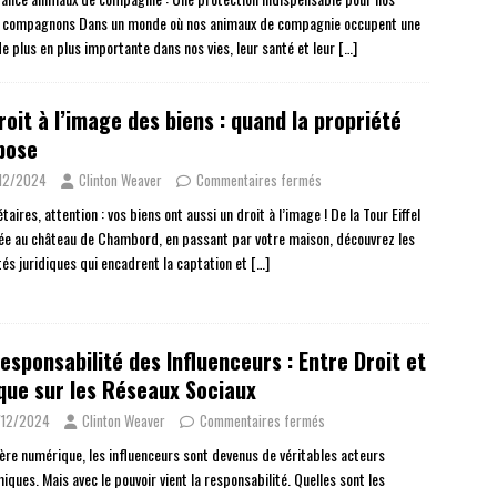
s compagnons Dans un monde où nos animaux de compagnie occupent une
de plus en plus importante dans nos vies, leur santé et leur
[…]
roit à l’image des biens : quand la propriété
pose
12/2024
Clinton Weaver
Commentaires fermés
taires, attention : vos biens ont aussi un droit à l’image ! De la Tour Eiffel
née au château de Chambord, en passant par votre maison, découvrez les
tés juridiques qui encadrent la captation et
[…]
esponsabilité des Influenceurs : Entre Droit et
que sur les Réseaux Sociaux
/12/2024
Clinton Weaver
Commentaires fermés
’ère numérique, les influenceurs sont devenus de véritables acteurs
ques. Mais avec le pouvoir vient la responsabilité. Quelles sont les