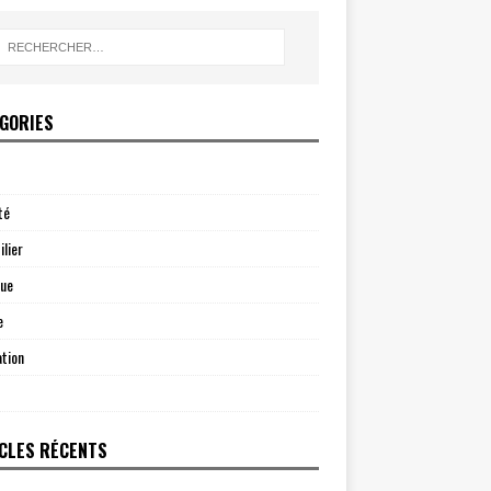
GORIES
té
lier
que
e
tion
CLES RÉCENTS