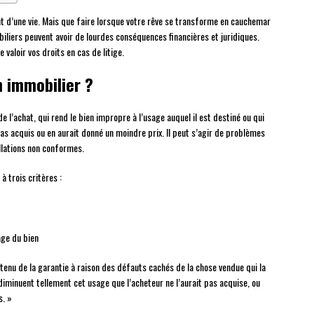
nt d’une vie. Mais que faire lorsque votre rêve se transforme en cauchemar
liers peuvent avoir de lourdes conséquences financières et juridiques.
valoir vos droits en cas de litige.
n immobilier ?
 l’achat, qui rend le bien impropre à l’usage auquel il est destiné ou qui
pas acquis ou en aurait donné un moindre prix. Il peut s’agir de problèmes
allations non conformes.
à trois critères :
age du bien
 tenu de la garantie à raison des défauts cachés de la chose vendue qui la
diminuent tellement cet usage que l’acheteur ne l’aurait pas acquise, ou
s. »