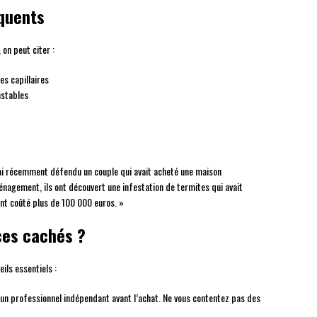
équents
on peut citer :
es capillaires
nstables
J’ai récemment défendu un couple qui avait acheté une maison
agement, ils ont découvert une infestation de termites qui avait
ont coûté plus de 100 000 euros. »
ces cachés ?
ils essentiels :
un professionnel indépendant avant l’achat. Ne vous contentez pas des