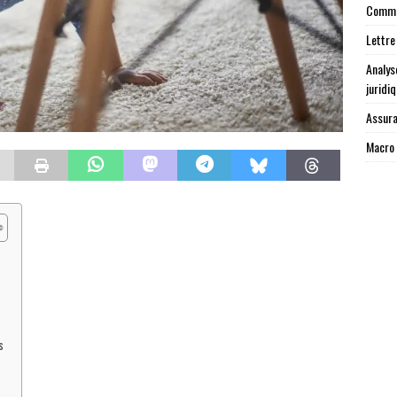
Commen
Lettre
Analys
juridi
Assura
Macro 
s