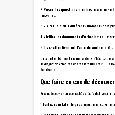
2.
Posez des questions précises
au vendeur sur l’
rencontrés.
3.
Visitez le bien à différents moments
de la jou
4.
Vérifiez les documents d’urbanisme
et les ser
5.
Lisez attentivement l’acte de vente
et méfiez-
Un expert en bâtiment recommande : « N’hésitez pas à i
un diagnostic complet coûtera entre 1000 et 2000 euros
déboires. »
Que faire en cas de découver
Si vous découvrez un vice caché après l’achat, voici la ma
1.
Faites constater le problème
par un expert ind
2.
Informez le vendeur
par lettre recommandée ave