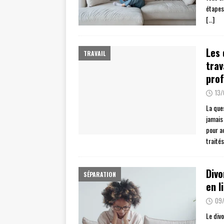
étapes 
[…]
Les 
TRAVAIL
trav
prof
13
La que
jamais 
pour ac
traité
Divo
SÉPARATION
en l
09
Le div