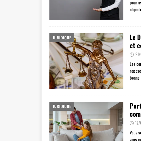
pour a
object
Le D
JURIDIQUE
et c
21
Les co
repose
bonne 
Port
JURIDIQUE
com
17
Vous so
vous e