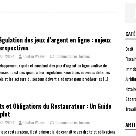
CATÉ
égulation des jeux d’argent en ligne : enjeux
erspectives
Droit
/05/2024
Clinton Weaver
Commentaires fermés
Fiscali
eloppement rapide et constant des jeux d’argent en ligne soulève de
Immobi
uses questions quant à leur régulation. Face à ces nouveaux défis, les
Juridi
tés et les acteurs du secteur doivent s’adapter pour protéger les
[…]
Notair
Sépara
ts et Obligations du Restaurateur : Un Guide
Travail
plet
/05/2024
Clinton Weaver
Commentaires fermés
ARTI
 que restaurateur, il est primordial de connaître vos droits et obligations