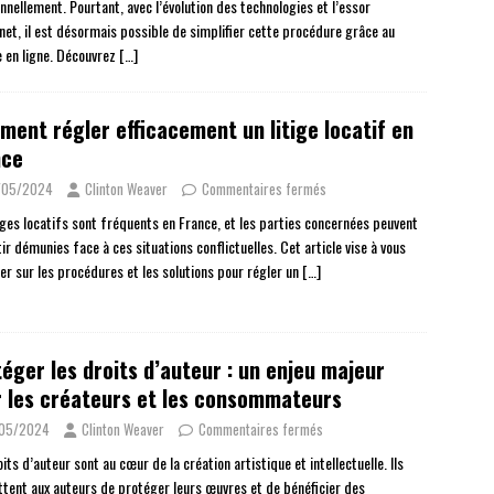
nnellement. Pourtant, avec l’évolution des technologies et l’essor
rnet, il est désormais possible de simplifier cette procédure grâce au
e en ligne. Découvrez
[…]
ent régler efficacement un litige locatif en
nce
/05/2024
Clinton Weaver
Commentaires fermés
tiges locatifs sont fréquents en France, et les parties concernées peuvent
ir démunies face à ces situations conflictuelles. Cet article vise à vous
er sur les procédures et les solutions pour régler un
[…]
éger les droits d’auteur : un enjeu majeur
 les créateurs et les consommateurs
/05/2024
Clinton Weaver
Commentaires fermés
its d’auteur sont au cœur de la création artistique et intellectuelle. Ils
tent aux auteurs de protéger leurs œuvres et de bénéficier des