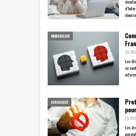
émotio
d’Inte
divorc
Comm
IMMOBILIER
Fra
05
Les li
se sent
inform
Prot
JURIDIQUE
pour
01
Les dro
permet