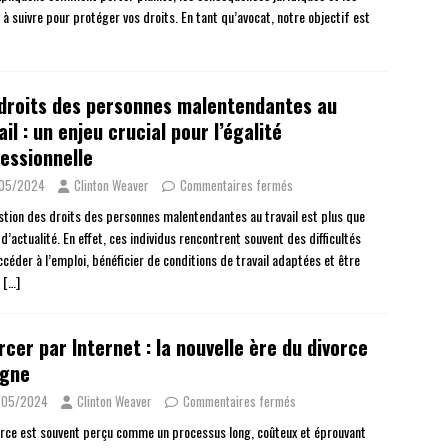
à suivre pour protéger vos droits. En tant qu’avocat, notre objectif est
droits des personnes malentendantes au
ail : un enjeu crucial pour l’égalité
essionnelle
/05/2024
Clinton Weaver
Commentaires fermés
stion des droits des personnes malentendantes au travail est plus que
d’actualité. En effet, ces individus rencontrent souvent des difficultés
céder à l’emploi, bénéficier de conditions de travail adaptées et être
s
[…]
rcer par Internet : la nouvelle ère du divorce
igne
/05/2024
Clinton Weaver
Commentaires fermés
orce est souvent perçu comme un processus long, coûteux et éprouvant