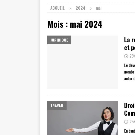
ACCUEIL
2024
mai
Mois :
mai 2024
La r
JURIDIQUE
et p
29
Le dév
nombre
autori
Droi
TRAVAIL
Com
25
En tant