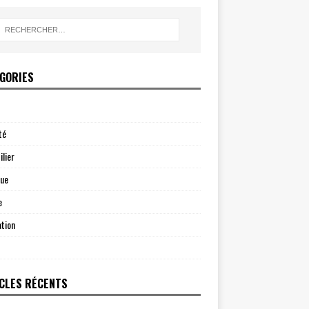
GORIES
té
lier
que
e
tion
CLES RÉCENTS