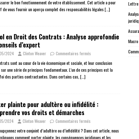
ssurer le bon fonctionnement de votre établissement. Cet article a pour
Lettre
if de vous fournir un aperçu complet des responsabilités légales
[…]
Analys
juridi
Assura
ol en Droit des Contrats : Analyse approfondie
Macro 
onseils d’expert
Commen
/05/2024
Clinton Weaver
Commentaires fermés
ntrats sont au cœur de la vie économique et sociale, et leur conclusion
 sur une série de principes fondamentaux. L’un de ces principes est la
foi des parties contractantes. Dans certains cas,
[…]
er plainte pour adultère ou infidélité :
prendre vos droits et démarches
/05/2024
Clinton Weaver
Commentaires fermés
upçonnez votre conjoint d’adultère ou d’infidélité ? Dans cet article, nous
xpliquons comment porter plainte, les conséquences juridiques et les