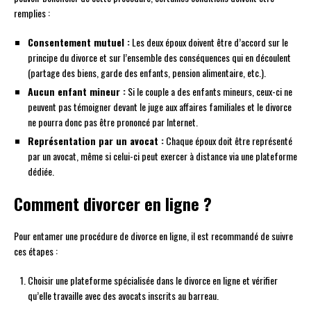
remplies :
Consentement mutuel :
Les deux époux doivent être d’accord sur le
principe du divorce et sur l’ensemble des conséquences qui en découlent
(partage des biens, garde des enfants, pension alimentaire, etc.).
Aucun enfant mineur :
Si le couple a des enfants mineurs, ceux-ci ne
peuvent pas témoigner devant le juge aux affaires familiales et le divorce
ne pourra donc pas être prononcé par Internet.
Représentation par un avocat :
Chaque époux doit être représenté
par un avocat, même si celui-ci peut exercer à distance via une plateforme
dédiée.
Comment divorcer en ligne ?
Pour entamer une procédure de divorce en ligne, il est recommandé de suivre
ces étapes :
Choisir une plateforme spécialisée dans le divorce en ligne et vérifier
qu’elle travaille avec des avocats inscrits au barreau.