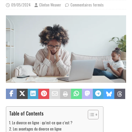
09/05/2024
Clinton Weaver
Commentaires fermés
Table of Contents
Le divorce en ligne : qu’est-ce que c’est ?
Les avantages du divorce en ligne