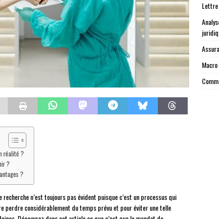
Lettre
Analys
juridi
Assura
Macro 
Commen
n réalité ?
ir ?
vantages ?
e recherche n’est toujours pas évident puisque c’est un processus qui
re perdre considérablement du temps prévu et pour éviter une telle
idoines. Découvrez dans cet article ce que c’est que le mandat de