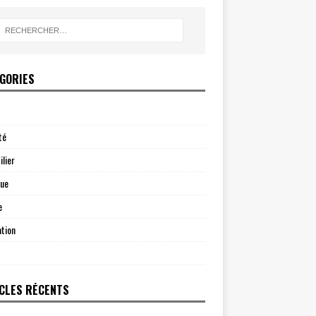
GORIES
té
lier
que
e
tion
CLES RÉCENTS