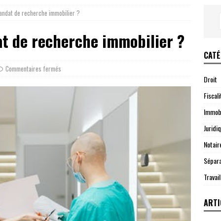
andat de recherche immobilier ?
t de recherche immobilier ?
CATÉ
Commentaires fermés
Droit
Fiscali
Immobi
Juridi
Notair
Sépara
Travail
ARTI