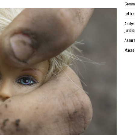
Commen
Lettre
Analys
juridi
Assura
Macro 