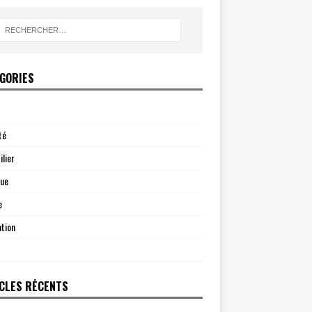
GORIES
té
lier
que
e
tion
CLES RÉCENTS