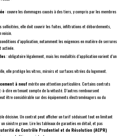
vée
: couvre les dommages causés à des tiers, y compris par les membres
s sollicitées, elle doit couvrir les fuites, infiltrations et débordements,
 voisin.
s conditions d’application, notamment les exigences en matière de serrures
 activée.
les
: obligatoire légalement, mais les modalités d’application varient d’un
lle, elle protège les vitres, miroirs et surfaces vitrées du logement.
acement à neuf
mérite une attention particulière. Certains contrats
est-à-dire en tenant compte de la vétusté. D’autres remboursent
peut être considérable sur des équipements électroménagers ou du
le décisive. Un contrat peut afficher un tarif séduisant tout en limitant
un sinistre grave. Lire les tableaux de garanties en détail, et pas
utorité de Contrôle Prudentiel et de Résolution (ACPR)