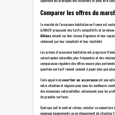
supervise les pratiques des assureurs et peut être saisi
Comparer les offres du march
Le marché de l’assurance habitation en France est vast
la MACIF proposent des tarifs compétitifs et un nivea
Allianz
misent sur leur réseau d’agences et leur capaci
séduisent par leur simplicité et leur réactivité.
Les primes d’assurance habitation ont progressé d’env
catastrophes naturelles plus fréquentes et des révisio
comparaison régulière des offres encore plus pertinent
question son tarif revient souvent à payer plus que néce
Faire appel à un
courtier en assurance
est une opti
votre situation et négocie pour vous les meilleures cond
des économies substantielles, notamment pour les profi
de grandes surfaces.
Quel que soit le contrat retenu, revisiter sa couvertur
nouveaux équipements ou un changement de situation fam