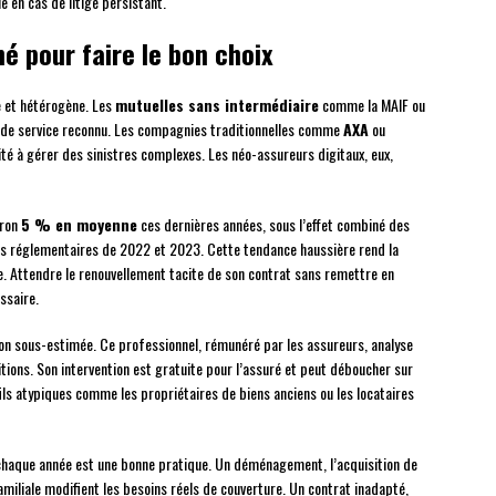
e en cas de litige persistant.
é pour faire le bon choix
e et hétérogène. Les
mutuelles sans intermédiaire
comme la MAIF ou
u de service reconnu. Les compagnies traditionnelles comme
AXA
ou
té à gérer des sinistres complexes. Les néo-assureurs digitaux, eux,
iron
5 % en moyenne
ces dernières années, sous l’effet combiné des
ns réglementaires de 2022 et 2023. Cette tendance haussière rend la
e. Attendre le renouvellement tacite de son contrat sans remettre en
ssaire.
on sous-estimée. Ce professionnel, rémunéré par les assureurs, analyse
itions. Son intervention est gratuite pour l’assuré et peut déboucher sur
ls atypiques comme les propriétaires de biens anciens ou les locataires
e chaque année est une bonne pratique. Un déménagement, l’acquisition de
iliale modifient les besoins réels de couverture. Un contrat inadapté,