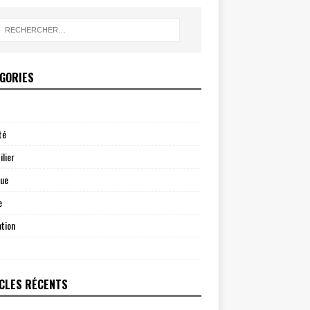
GORIES
té
lier
que
e
tion
CLES RÉCENTS