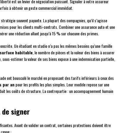
 liberté est un levier de négociation puissant. Signaler à votre assureur
parfois à obtenir un geste commercial immédiat.
tratégie souvent payante. La plupart des compagnies, qu’il s’agisse
mises pour les clients multi-contrats. Combiner une assurance auto et une
érer une réduction allant jusqu’à 15 % sur chacune des primes.
 concrète. Un étudiant en studio n’a pas les mêmes besoins qu’une famille
surface habitable
, le nombre de pièces et la valeur des biens à assurer
e, sous-estimer la valeur de ses biens expose à une indemnisation partielle,
de ont bousculé le marché en proposant des tarifs inférieurs à ceux des
s par an
pour les profils les plus simples. Leur modèle repose sur une
réduit les coûts de structure. La contrepartie : un accompagnement humain
t de signer
uffisantes. Avant de valider un contrat, certaines protections doivent être
 revue :