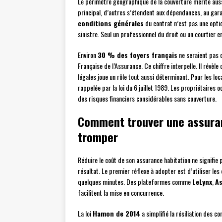
Le périmètre géographique de la couverture mérite auss
principal, d’autres s’étendent aux dépendances, au gara
conditions générales
du contrat n’est pas une optio
sinistre. Seul un professionnel du droit ou un courtier 
Environ
30 % des foyers français
ne seraient pas 
Française de l’Assurance. Ce chiffre interpelle. Il révèle
légales joue un rôle tout aussi déterminant. Pour les loc
rappelée par la loi du 6 juillet 1989. Les propriétaires
des risques financiers considérables sans couverture.
Comment trouver une assuran
tromper
Réduire le coût de son assurance habitation ne signifie
résultat. Le premier réflexe à adopter est d’utiliser les
quelques minutes. Des plateformes comme
LeLynx
,
A
facilitent la mise en concurrence.
La loi
Hamon de 2014
a simplifié la résiliation des c