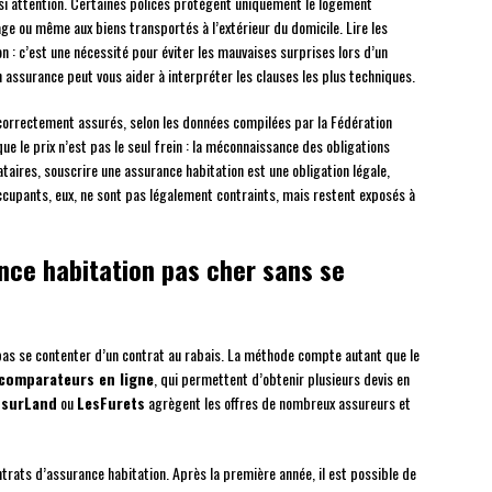
i attention. Certaines polices protègent uniquement le logement
ge ou même aux biens transportés à l’extérieur du domicile. Lire les
n : c’est une nécessité pour éviter les mauvaises surprises lors d’un
en assurance peut vous aider à interpréter les clauses les plus techniques.
correctement assurés, selon les données compilées par la Fédération
 que le prix n’est pas le seul frein : la méconnaissance des obligations
ataires, souscrire une assurance habitation est une obligation légale,
 occupants, eux, ne sont pas légalement contraints, mais restent exposés à
ce habitation pas cher sans se
 pas se contenter d’un contrat au rabais. La méthode compte autant que le
comparateurs en ligne
, qui permettent d’obtenir plusieurs devis en
ssurLand
ou
LesFurets
agrègent les offres de nombreux assureurs et
ontrats d’assurance habitation. Après la première année, il est possible de