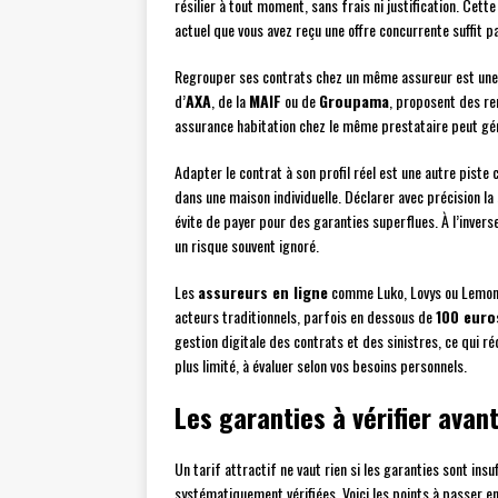
résilier à tout moment, sans frais ni justification. Cette
actuel que vous avez reçu une offre concurrente suffit 
Regrouper ses contrats chez un même assureur est une s
d’
AXA
, de la
MAIF
ou de
Groupama
, proposent des re
assurance habitation chez le même prestataire peut gén
Adapter le contrat à son profil réel est une autre piste
dans une maison individuelle. Déclarer avec précision la
évite de payer pour des garanties superflues. À l’invers
un risque souvent ignoré.
Les
assureurs en ligne
comme Luko, Lovys ou Lemona
acteurs traditionnels, parfois en dessous de
100 euro
gestion digitale des contrats et des sinistres, ce qui 
plus limité, à évaluer selon vos besoins personnels.
Les garanties à vérifier avan
Un tarif attractif ne vaut rien si les garanties sont ins
systématiquement vérifiées. Voici les points à passer en