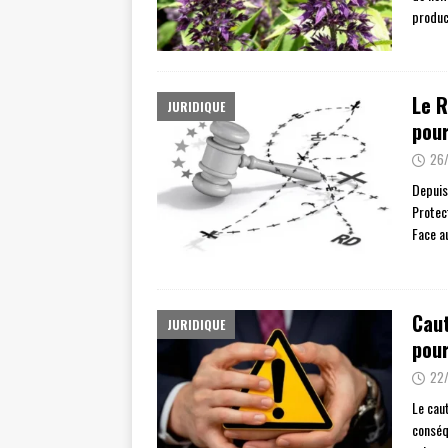
produc
Le R
JURIDIQUE
pour
26
Depuis
Protec
Face a
Caut
JURIDIQUE
pour
22
Le cau
conséq