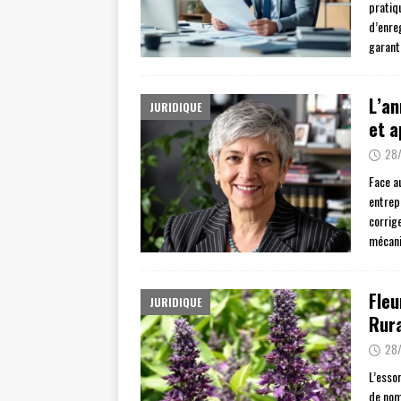
pratiqu
d’enre
garanti
L’an
JURIDIQUE
et a
28
Face au
entrepr
corrig
mécani
Fleu
JURIDIQUE
Rura
28
L’esso
de nomb