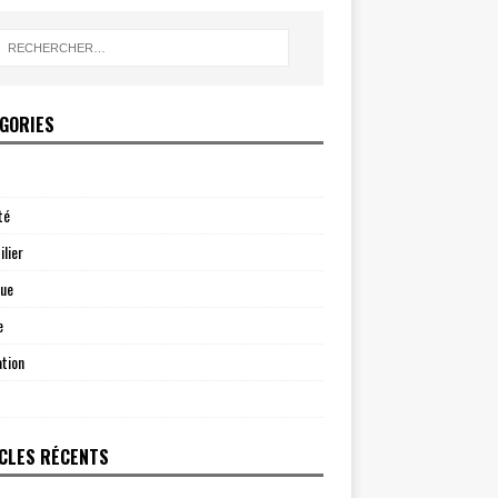
GORIES
té
lier
que
e
tion
CLES RÉCENTS