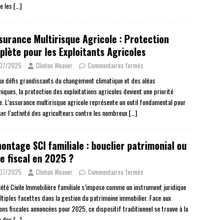
e les
[…]
surance Multirisque Agricole : Protection
lète pour les Exploitants Agricoles
/07/2025
Clinton Weaver
Commentaires fermés
ux défis grandissants du changement climatique et des aléas
iques, la protection des exploitations agricoles devient une priorité
e. L’assurance multirisque agricole représente un outil fondamental pour
ser l’activité des agriculteurs contre les nombreux
[…]
ontage SCI familiale : bouclier patrimonial ou
e fiscal en 2025 ?
/07/2025
Clinton Weaver
Commentaires fermés
iété Civile Immobilière familiale s’impose comme un instrument juridique
ltiples facettes dans la gestion du patrimoine immobilier. Face aux
ons fiscales annoncées pour 2025, ce dispositif traditionnel se trouve à la
e des
[…]