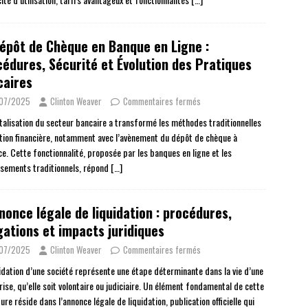
épôt de Chèque en Banque en Ligne :
édures, Sécurité et Évolution des Pratiques
caires
/07/2025
Clinton Weaver
Commentaires fermés
italisation du secteur bancaire a transformé les méthodes traditionnelles
tion financière, notamment avec l’avènement du dépôt de chèque à
ce. Cette fonctionnalité, proposée par les banques en ligne et les
ssements traditionnels, répond
[…]
nonce légale de liquidation : procédures,
gations et impacts juridiques
/07/2025
Clinton Weaver
Commentaires fermés
uidation d’une société représente une étape déterminante dans la vie d’une
ise, qu’elle soit volontaire ou judiciaire. Un élément fondamental de cette
re réside dans l’annonce légale de liquidation, publication officielle qui