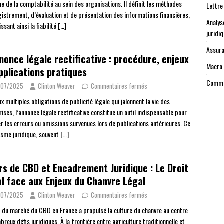
e de la comptabilité au sein des organisations. Il définit les méthodes
Lettre
gistrement, d’évaluation et de présentation des informations financières,
Analys
ssant ainsi la fiabilité
[…]
juridi
Assura
nonce légale rectificative : procédure, enjeux
Macro 
pplications pratiques
Commen
/07/2025
Clinton Weaver
Commentaires fermés
x multiples obligations de publicité légale qui jalonnent la vie des
ises, l’annonce légale rectificative constitue un outil indispensable pour
er les erreurs ou omissions survenues lors de publications antérieures. Ce
sme juridique, souvent
[…]
rs de CBD et Encadrement Juridique : Le Droit
l face aux Enjeux du Chanvre Légal
/07/2025
Clinton Weaver
Commentaires fermés
r du marché du CBD en France a propulsé la culture du chanvre au centre
reux défis juridiques. À la frontière entre agriculture traditionnelle et