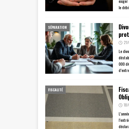
exiger
le débi
Divo
SÉPARATION
prot
21
Le div
déstab
000 di
d’entr
Fisc
FISCALITÉ
Obli
18
L’anné
l’entr
déclar