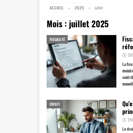
ACCUEIL
2025
juillet
Mois :
juillet 2025
Fisc
FISCALITÉ
réf
30
La fisc
évolut
contri
nouvel
Qu’e
DROIT
prin
29
Le dro