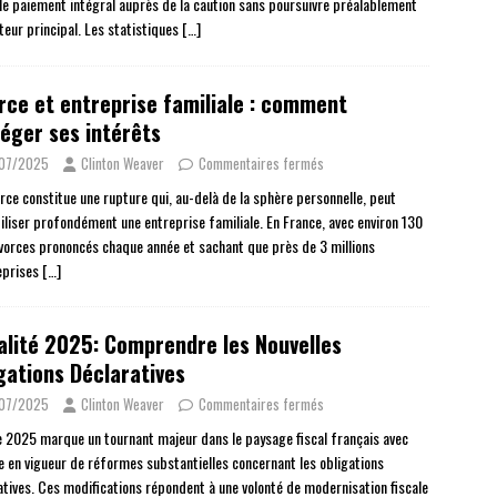
 le paiement intégral auprès de la caution sans poursuivre préalablement
teur principal. Les statistiques
[…]
rce et entreprise familiale : comment
éger ses intérêts
/07/2025
Clinton Weaver
Commentaires fermés
orce constitue une rupture qui, au-delà de la sphère personnelle, peut
iliser profondément une entreprise familiale. En France, avec environ 130
vorces prononcés chaque année et sachant que près de 3 millions
eprises
[…]
alité 2025: Comprendre les Nouvelles
gations Déclaratives
/07/2025
Clinton Weaver
Commentaires fermés
e 2025 marque un tournant majeur dans le paysage fiscal français avec
ée en vigueur de réformes substantielles concernant les obligations
atives. Ces modifications répondent à une volonté de modernisation fiscale