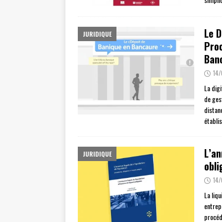
Le D
JURIDIQUE
Proc
Ban
14
La dig
de ges
distan
établi
L’an
JURIDIQUE
obli
14
La liq
entrepr
procédu