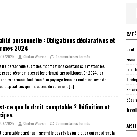
CATÉ
alité personnelle : Obligations déclaratives et
ormes 2024
Droit
/07/2025
Clinton Weaver
Commentaires fermés
Fiscali
alité personnelle subit des modifications constantes, reflétant les
Immobi
ions socioéconomiques et les orientations politiques. En 2024, les
Juridi
buables français font face à un paysage fiscal en mutation, avec de
les dispositions qui impactent directement
[…]
Notair
Sépara
st-ce que le droit comptable ? Définition et
Travail
cipes
/07/2025
Clinton Weaver
Commentaires fermés
ARTI
it comptable constitue l’ensemble des règles juridiques qui encadrent la