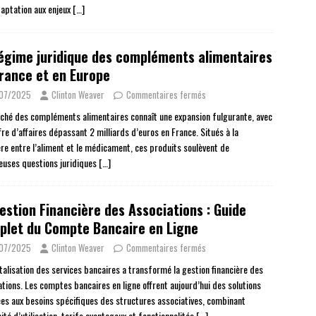
daptation aux enjeux
[…]
égime juridique des compléments alimentaires
rance et en Europe
/07/2025
Clinton Weaver
Commentaires fermés
ché des compléments alimentaires connaît une expansion fulgurante, avec
fre d’affaires dépassant 2 milliards d’euros en France. Situés à la
ère entre l’aliment et le médicament, ces produits soulèvent de
uses questions juridiques
[…]
estion Financière des Associations : Guide
plet du Compte Bancaire en Ligne
/07/2025
Clinton Weaver
Commentaires fermés
italisation des services bancaires a transformé la gestion financière des
ations. Les comptes bancaires en ligne offrent aujourd’hui des solutions
es aux besoins spécifiques des structures associatives, combinant
ité d’utilisation, tarifs avantageux et fonctionnalités
[…]