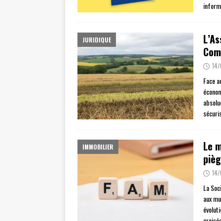
inform
L’As
JURIDIQUE
Comp
14
Face a
économ
absolu
sécuri
Le m
IMMOBILIER
pièg
14
La Soc
aux mu
évoluti
croisé