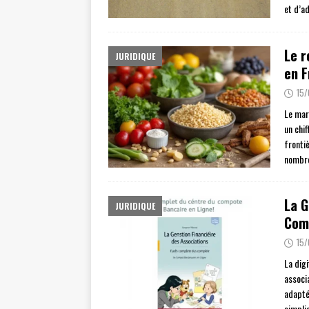
et d’a
Le r
JURIDIQUE
en F
15
Le mar
un chif
fronti
nombre
La G
JURIDIQUE
Com
15
La dig
associ
adapté
simplic