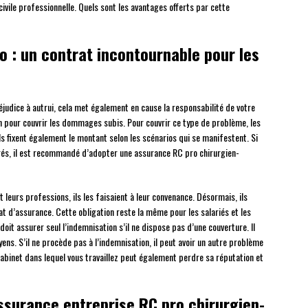
ivile professionnelle. Quels sont les avantages offerts par cette
o : un contrat incontournable pour les
réjudice à autrui, cela met également en cause la responsabilité de votre
on pour couvrir les dommages subis. Pour couvrir ce type de problème, les
Ils fixent également le montant selon les scénarios qui se manifestent. Si
trés, il est recommandé d’adopter une assurance RC pro chirurgien-
 leurs professions, ils les faisaient à leur convenance. Désormais, ils
rat d’assurance. Cette obligation reste la même pour les salariés et les
doit assurer seul l’indemnisation s’il ne dispose pas d’une couverture. Il
s. S’il ne procède pas à l’indemnisation, il peut avoir un autre problème
cabinet dans lequel vous travaillez peut également perdre sa réputation et
assurance entreprise RC pro chirurgien-