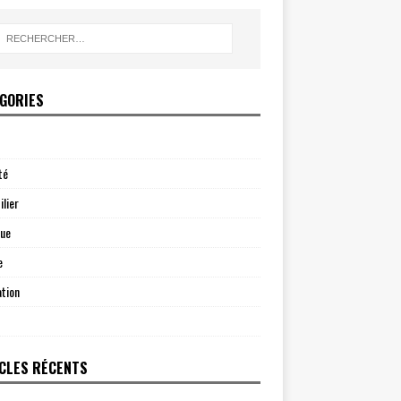
GORIES
té
lier
que
e
tion
CLES RÉCENTS