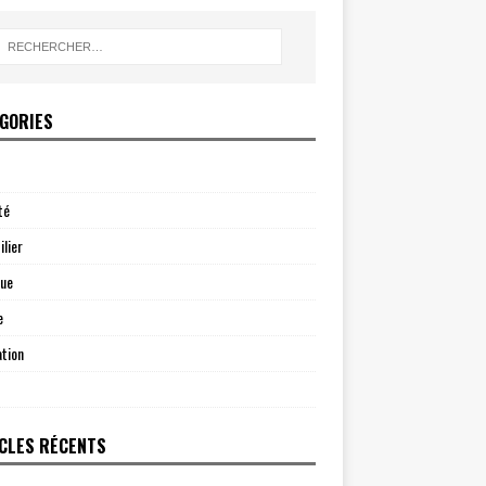
GORIES
té
lier
que
e
tion
CLES RÉCENTS