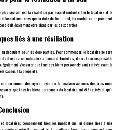
e plus courant est la résiliation par accord mutuel entre le locataire et le
es informations telles que la date de fin du bail, les modalités de paiement
ccord doit également être signé par les deux parties.
iques liés à une résiliation
qui en découlent pour les deux parties. Pour commencer, le locataire ne sera
ate d’expiration indiquée sur l’accord. Toutefois, il sera tenu responsable
ra également s’assurer que tous ses biens personnels sont retirés avant la
els causés à la propriété.
 remboursement des loyers payés par le locataire au cours des trois mois
assurer que tous les biens personnels du locataire ont été retirés et qu’il
té.
Conclusion
 et locataires comprennent bien les implications juridiques liées à une
eurs droits et intérêts respectifs. La meilleure façon d’y parvenir est pour