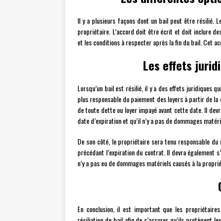
Il y a plusieurs façons dont un bail peut être résilié. L
propriétaire. L’accord doit être écrit et doit inclure d
et les conditions à respecter après la fin du bail. Cet a
Les effets jurid
Lorsqu’un bail est résilié, il y a des effets juridiques 
plus responsable du paiement des loyers à partir de la d
de toute dette ou loyer impayé avant cette date. Il dev
date d’expiration et qu’il n’y a pas de dommages matéri
De son côté, le propriétaire sera tenu responsable du
précédant l’expiration du contrat. Il devra également s’
n’y a pas eu de dommages matériels causés à la proprié
En conclusion, il est important que les propriétaires
résiliation de bail afin de s’assurer qu’ils protègent l