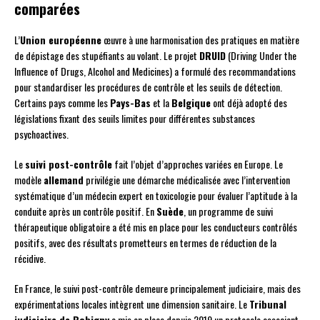
comparées
L’
Union européenne
œuvre à une harmonisation des pratiques en matière
de dépistage des stupéfiants au volant. Le projet
DRUID
(Driving Under the
Influence of Drugs, Alcohol and Medicines) a formulé des recommandations
pour standardiser les procédures de contrôle et les seuils de détection.
Certains pays comme les
Pays-Bas
et la
Belgique
ont déjà adopté des
législations fixant des seuils limites pour différentes substances
psychoactives.
Le
suivi post-contrôle
fait l’objet d’approches variées en Europe. Le
modèle
allemand
privilégie une démarche médicalisée avec l’intervention
systématique d’un médecin expert en toxicologie pour évaluer l’aptitude à la
conduite après un contrôle positif. En
Suède
, un programme de suivi
thérapeutique obligatoire a été mis en place pour les conducteurs contrôlés
positifs, avec des résultats prometteurs en termes de réduction de la
récidive.
En France, le suivi post-contrôle demeure principalement judiciaire, mais des
expérimentations locales intègrent une dimension sanitaire. Le
Tribunal
judiciaire de Bobigny
a mis en place depuis 2019 un protocole associant