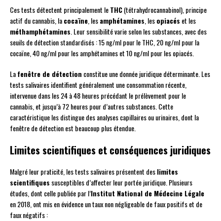
Ces tests détectent principalement le
THC
(tétrahydrocannabinol), principe
actif du cannabis, la
cocaïne
, les
amphétamines
, les
opiacés
et les
méthamphétamines
. Leur sensibilité varie selon les substances, avec des
seuils de détection standardisés : 15 ng/ml pour le THC, 20 ng/ml pour la
cocaïne, 40 ng/ml pour les amphétamines et 10 ng/ml pour les opiacés.
La
fenêtre de détection
constitue une donnée juridique déterminante. Les
tests salivaires identifient généralement une consommation récente,
intervenue dans les 24 à 48 heures précédant le prélèvement pour le
cannabis, et jusqu’à 72 heures pour d’autres substances. Cette
caractéristique les distingue des analyses capillaires ou urinaires, dont la
fenêtre de détection est beaucoup plus étendue.
Limites scientifiques et conséquences juridiques
Malgré leur praticité, les tests salivaires présentent des
limites
scientifiques
susceptibles d’affecter leur portée juridique. Plusieurs
études, dont celle publiée par l’
Institut National de Médecine Légale
en 2018, ont mis en évidence un taux non négligeable de faux positifs et de
faux négatifs :