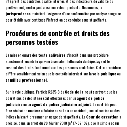
intègrent des contrôles qualité internes et des indicateurs de validité du
prélèvement, renforçant ainsi leur valeur probante. Néanmoins, la
jurisprudence
maintient l’exigence d’une confirmation par analyse sanguine
pour établir avec certitude l’infraction de conduite sous stupéfiants.
Procédures de contrôle et droits des
personnes testées
La mise en œuvre des
tests salivaires
s’inscrit dans une procédure
strictement encadrée qui vise à concilier l’efficacité du dépistage et le
respect des droits fondamentaux des personnes contrôlées. Cette procédure
diffère sensiblement selon que le contrôle intervient sur la
voie publique
ou
en
milieu professionnel
.
Sur la voie publique, l’article R235-3 du
Code de la route
prévoit que les
opérations de dépistage sont effectuées par un
agent de police
judiciaire
ou un
agent de police judiciaire adjoint
. Le contrôle peut
être réalisé de manière aléatoire ou suite à un accident, une infraction ou des
indices laissant présumer un usage de stupéfiants. La
Cour de cassation
a
précisé, dans un arrêt du 28 février 2018 (n°17-82.197), que la simple odeur