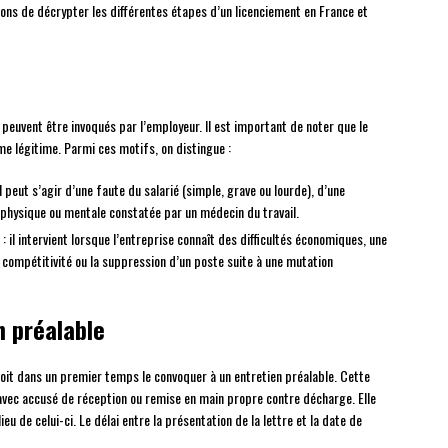
sons de décrypter les différentes étapes d’un licenciement en France et
i peuvent être invoqués par l’employeur. Il est important de noter que le
me légitime. Parmi ces motifs, on distingue :
il peut s’agir d’une faute du salarié (simple, grave ou lourde), d’une
e physique ou mentale constatée par un médecin du travail.
: il intervient lorsque l’entreprise connaît des difficultés économiques, une
 compétitivité ou la suppression d’un poste suite à une mutation
n préalable
 doit dans un premier temps le convoquer à un entretien préalable. Cette
vec accusé de réception ou remise en main propre contre décharge. Elle
 lieu de celui-ci. Le délai entre la présentation de la lettre et la date de