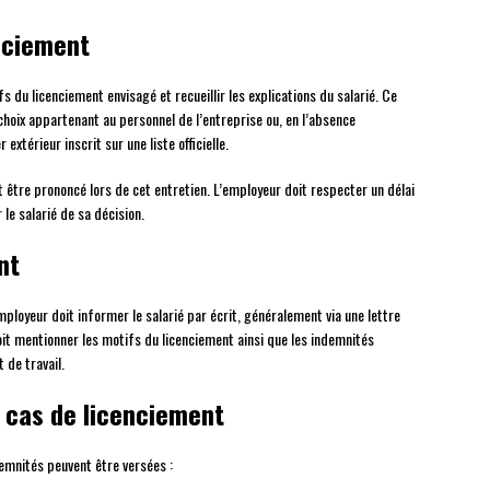
enciement
s du licenciement envisagé et recueillir les explications du salarié. Ce
choix appartenant au personnel de l’entreprise ou, en l’absence
extérieur inscrit sur une liste officielle.
t être prononcé lors de cet entretien. L’employeur doit respecter un délai
le salarié de sa décision.
nt
mployeur doit informer le salarié par écrit, généralement via une lettre
t mentionner les motifs du licenciement ainsi que les indemnités
 de travail.
 cas de licenciement
demnités peuvent être versées :