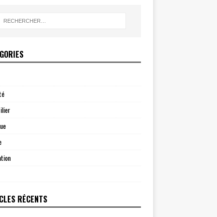
GORIES
té
lier
que
e
tion
CLES RÉCENTS