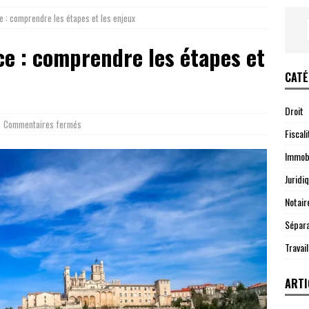
e : comprendre les étapes et les enjeux
e : comprendre les étapes et
CATÉ
Droit
Commentaires fermés
Fiscali
Immobi
Juridi
Notair
Sépara
Travail
ARTI