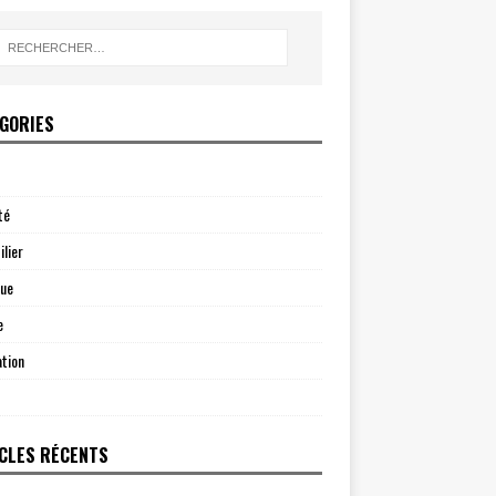
GORIES
té
lier
que
e
tion
CLES RÉCENTS