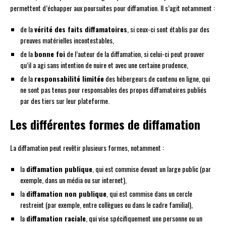
permettent d’échapper aux poursuites pour diffamation. Il s’agit notamment :
de la
vérité des faits diffamatoires
, si ceux-ci sont établis par des
preuves matérielles incontestables,
de la
bonne foi
de l’auteur de la diffamation, si celui-ci peut prouver
qu’il a agi sans intention de nuire et avec une certaine prudence,
de la
responsabilité limitée
des hébergeurs de contenu en ligne, qui
ne sont pas tenus pour responsables des propos diffamatoires publiés
par des tiers sur leur plateforme.
Les différentes formes de diffamation
La diffamation peut revêtir plusieurs formes, notamment :
la
diffamation publique
, qui est commise devant un large public (par
exemple, dans un média ou sur internet),
la
diffamation non publique
, qui est commise dans un cercle
restreint (par exemple, entre collègues ou dans le cadre familial),
la
diffamation raciale
, qui vise spécifiquement une personne ou un