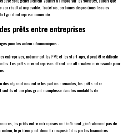
rêteuse sont généralement soumis à l’impôt sur les sociétés, tandis que
e son résultat imposable. Toutefois, certaines dispositions fiscales
du type d’entreprise concernée.
 des prêts entre entreprises
ages pour les acteurs économiques :
es entreprises, notamment les PME et les start-ups, il peut être difficile
lles. Les prêts interentreprises offrent une alternative intéressante pour
es.
n des négociations entre les parties prenantes, les prêts entre
ttractifs et une plus grande souplesse dans les modalités de
caires, les prêts entre entreprises ne bénéficient généralement pas de
prunteur, le prêteur peut donc être exposé à des pertes financières