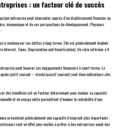
treprises : un facteur clé de succès
u’une entreprise peut emprunter auprès d’un établissement financier ou
cière, économique et de ses perspectives de développement. Plusieurs
:
rise à rembourser ses dettes à long terme. Elle est généralement évaluée
e Interest, Taxes, Depreciation and Amortization). Un ratio inférieur à 4
l’entreprise peut honorer ses engagements financiers à court terme. Le
 rapide (actif courant – stocks/passif courant) sont deux indicateurs clés
érer des bénéfices est un facteur déterminant pour évaluer sa capacité
onnelle et de marge nette permettent d’évaluer la rentabilité d’une
sance présentent généralement une capacité d’emprunt plus importante
nvestisseurs sont en effet plus enclins à prêter à des entreprises ayant des