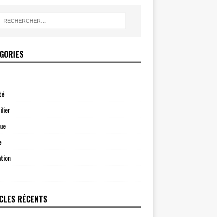
GORIES
té
lier
que
e
tion
CLES RÉCENTS