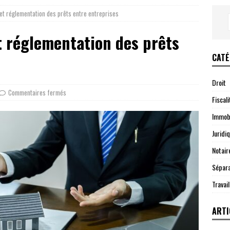
et réglementation des prêts entre entreprises
t réglementation des prêts
CATÉ
Droit
Commentaires fermés
Fiscali
Immobi
Juridi
Notair
Sépara
Travail
ARTI