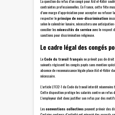
La question du refus d’un congé pour Aïd el-Kébir soul
contraintes professionnelles. En France, cette fête mu
d’une marge d’appréciation pour accepter ou refuser la
respecter le
principe de non-discrimination
inscr
selon le calendrier lunaire, nécessitera une anticipation
concilier les
nécessités de service
avec le respect d
sanctions pour discrimination religieuse.
Le cadre légal des congés po
Le
Code du travail français
ne prévoit pas de droit
suivants régissent les congés payés sans mention spéci
absence de reconnaissance légale place Aïd el-Kébir dan
nécessaire.
L’article L1132-1 du Code du travail interdit néanmoins
Cette disposition protège les salariés contre un refus
L’employeur doit donc justifier son refus par des motifs
Les
conventions collectives
peuvent prévoir des dis
Certains secteurs d’activité ont négocié des accords sp