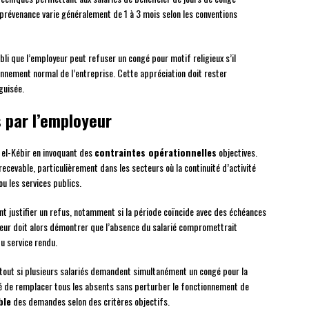
 prévenance varie généralement de 1 à 3 mois selon les conventions
bli que l’employeur peut refuser un congé pour motif religieux s’il
nement normal de l’entreprise. Cette appréciation doit rester
guisée.
s par l’employeur
 el-Kébir en invoquant des
contraintes opérationnelles
objectives.
ecevable, particulièrement dans les secteurs où la continuité d’activité
ou les services publics.
t justifier un refus, notamment si la période coïncide avec des échéances
oyeur doit alors démontrer que l’absence du salarié compromettrait
du service rendu.
urtout si plusieurs salariés demandent simultanément un congé pour la
é de remplacer tous les absents sans perturber le fonctionnement de
ble
des demandes selon des critères objectifs.