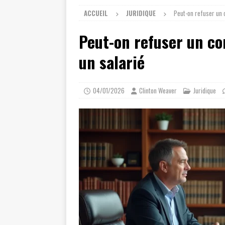
ACCUEIL
JURIDIQUE
Peut-on refuser un 
Peut-on refuser un co
un salarié
04/01/2026
Clinton Weaver
Juridique