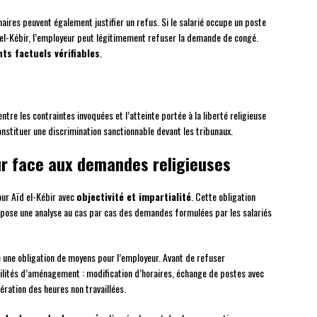
naires peuvent également justifier un refus. Si le salarié occupe un poste
 el-Kébir, l’employeur peut légitimement refuser la demande de congé.
ts factuels vérifiables
.
ntre les contraintes invoquées et l’atteinte portée à la liberté religieuse
nstituer une discrimination sanctionnable devant les tribunaux.
ur face aux demandes religieuses
ur Aïd el-Kébir avec
objectivité et impartialité
. Cette obligation
mpose une analyse au cas par cas des demandes formulées par les salariés
 une obligation de moyens pour l’employeur. Avant de refuser
bilités d’aménagement : modification d’horaires, échange de postes avec
pération des heures non travaillées.