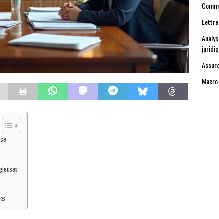
Commen
Lettre
Analys
juridi
Assura
Macro 
nce
igieuses
les