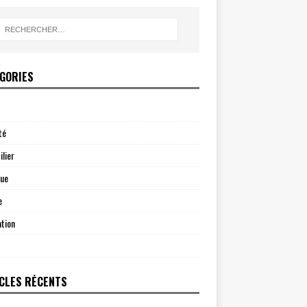
GORIES
té
lier
que
e
tion
CLES RÉCENTS