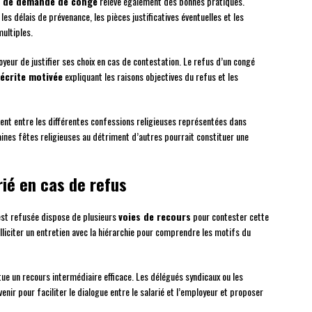
s de demande de congé
relève également des bonnes pratiques.
es délais de prévenance, les pièces justificatives éventuelles et les
ultiples.
eur de justifier ses choix en cas de contestation. Le refus d’un congé
 écrite motivée
expliquant les raisons objectives du refus et les
ement entre les différentes confessions religieuses représentées dans
aines fêtes religieuses au détriment d’autres pourrait constituer une
rié en cas de refus
est refusée dispose de plusieurs
voies de recours
pour contester cette
liciter un entretien avec la hiérarchie pour comprendre les motifs du
ue un recours intermédiaire efficace. Les délégués syndicaux ou les
ir pour faciliter le dialogue entre le salarié et l’employeur et proposer