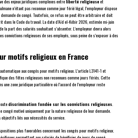
ève des enjeux juridiques complexes entre
liberté religieuse
et
sulmane n’étant pas reconnue comme jour férié légal, l’employeur dispose
 demande de congé. Toutefois, ce refus ne peut être arbitraire et doit
it dans le Code du travail. La date d’Aïd el-Kébir 2026, estimée mi-juin
 de la part des salariés souhaitant s’absenter. L’employeur devra alors
es convictions religieuses de ses employés, sous peine de s’exposer à des
ur motifs religieux en France
 automatique aux congés pour motifs religieux. L’article L3141-1 et
fique des fêtes religieuses non reconnues comme jours fériés. Cette
s une zone juridique particulière où l’accord de l’employeur reste
 toute
discrimination fondée sur les convictions religieuses
.
 de congé motivé uniquement par la nature religieuse de leur demande.
 objectifs liés aux nécessités du service.
positions plus favorables concernant les congés pour motifs religieux.
écifiques permettant aux salariés de bénéficier de jours de congé