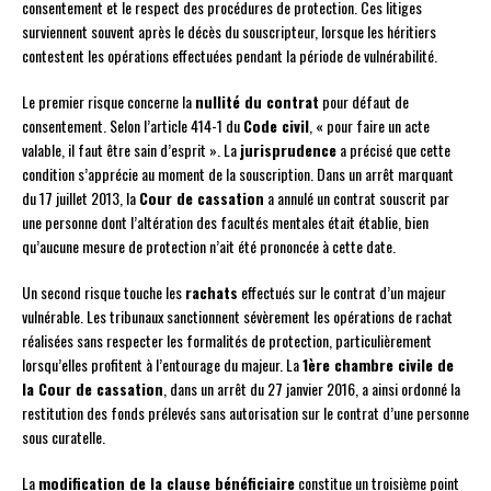
consentement et le respect des procédures de protection. Ces litiges
surviennent souvent après le décès du souscripteur, lorsque les héritiers
contestent les opérations effectuées pendant la période de vulnérabilité.
Le premier risque concerne la
nullité du contrat
pour défaut de
consentement. Selon l’article 414-1 du
Code civil
, « pour faire un acte
valable, il faut être sain d’esprit ». La
jurisprudence
a précisé que cette
condition s’apprécie au moment de la souscription. Dans un arrêt marquant
du 17 juillet 2013, la
Cour de cassation
a annulé un contrat souscrit par
une personne dont l’altération des facultés mentales était établie, bien
qu’aucune mesure de protection n’ait été prononcée à cette date.
Un second risque touche les
rachats
effectués sur le contrat d’un majeur
vulnérable. Les tribunaux sanctionnent sévèrement les opérations de rachat
réalisées sans respecter les formalités de protection, particulièrement
lorsqu’elles profitent à l’entourage du majeur. La
1ère chambre civile de
la Cour de cassation
, dans un arrêt du 27 janvier 2016, a ainsi ordonné la
restitution des fonds prélevés sans autorisation sur le contrat d’une personne
sous curatelle.
La
modification de la clause bénéficiaire
constitue un troisième point