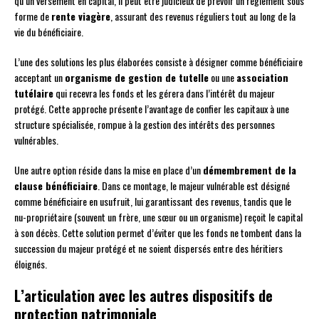
qu’un versement en capital, il peut être judicieux de prévoir un règlement sous
forme de
rente viagère
, assurant des revenus réguliers tout au long de la
vie du bénéficiaire.
L’une des solutions les plus élaborées consiste à désigner comme bénéficiaire
acceptant un
organisme de gestion de tutelle
ou une
association
tutélaire
qui recevra les fonds et les gérera dans l’intérêt du majeur
protégé. Cette approche présente l’avantage de confier les capitaux à une
structure spécialisée, rompue à la gestion des intérêts des personnes
vulnérables.
Une autre option réside dans la mise en place d’un
démembrement de la
clause bénéficiaire
. Dans ce montage, le majeur vulnérable est désigné
comme bénéficiaire en usufruit, lui garantissant des revenus, tandis que le
nu-propriétaire (souvent un frère, une sœur ou un organisme) reçoit le capital
à son décès. Cette solution permet d’éviter que les fonds ne tombent dans la
succession du majeur protégé et ne soient dispersés entre des héritiers
éloignés.
L’articulation avec les autres dispositifs de
protection patrimoniale