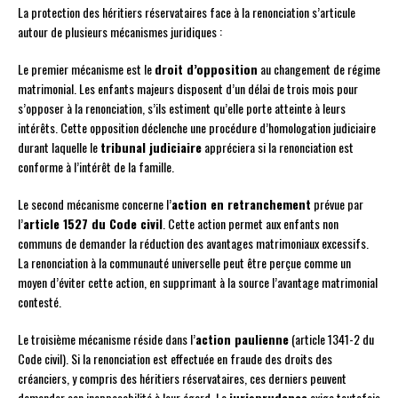
La protection des héritiers réservataires face à la renonciation s’articule
autour de plusieurs mécanismes juridiques :
Le premier mécanisme est le
droit d’opposition
au changement de régime
matrimonial. Les enfants majeurs disposent d’un délai de trois mois pour
s’opposer à la renonciation, s’ils estiment qu’elle porte atteinte à leurs
intérêts. Cette opposition déclenche une procédure d’homologation judiciaire
durant laquelle le
tribunal judiciaire
appréciera si la renonciation est
conforme à l’intérêt de la famille.
Le second mécanisme concerne l’
action en retranchement
prévue par
l’
article 1527 du Code civil
. Cette action permet aux enfants non
communs de demander la réduction des avantages matrimoniaux excessifs.
La renonciation à la communauté universelle peut être perçue comme un
moyen d’éviter cette action, en supprimant à la source l’avantage matrimonial
contesté.
Le troisième mécanisme réside dans l’
action paulienne
(article 1341-2 du
Code civil). Si la renonciation est effectuée en fraude des droits des
créanciers, y compris des héritiers réservataires, ces derniers peuvent
demander son inopposabilité à leur égard. La
jurisprudence
exige toutefois