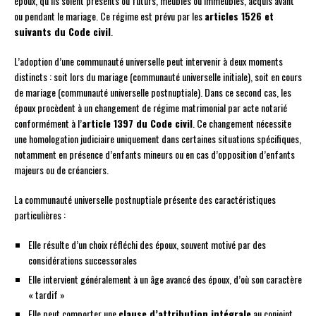
époux, qu’ils soient présents ou futurs, meubles ou immeubles, acquis avant
ou pendant le mariage. Ce régime est prévu par les
articles 1526 et
suivants du Code civil
.
L’adoption d’une communauté universelle peut intervenir à deux moments
distincts : soit lors du mariage (communauté universelle initiale), soit en cours
de mariage (communauté universelle postnuptiale). Dans ce second cas, les
époux procèdent à un changement de régime matrimonial par acte notarié
conformément à l’
article 1397 du Code civil
. Ce changement nécessite
une homologation judiciaire uniquement dans certaines situations spécifiques,
notamment en présence d’enfants mineurs ou en cas d’opposition d’enfants
majeurs ou de créanciers.
La communauté universelle postnuptiale présente des caractéristiques
particulières :
Elle résulte d’un choix réfléchi des époux, souvent motivé par des
considérations successorales
Elle intervient généralement à un âge avancé des époux, d’où son caractère
« tardif »
Elle peut comporter une
clause d’attribution intégrale
au conjoint