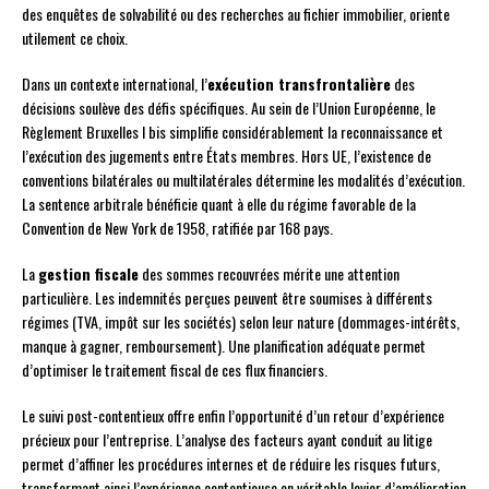
des enquêtes de solvabilité ou des recherches au fichier immobilier, oriente
utilement ce choix.
Dans un contexte international, l’
exécution transfrontalière
des
décisions soulève des défis spécifiques. Au sein de l’Union Européenne, le
Règlement Bruxelles I bis simplifie considérablement la reconnaissance et
l’exécution des jugements entre États membres. Hors UE, l’existence de
conventions bilatérales ou multilatérales détermine les modalités d’exécution.
La sentence arbitrale bénéficie quant à elle du régime favorable de la
Convention de New York de 1958, ratifiée par 168 pays.
La
gestion fiscale
des sommes recouvrées mérite une attention
particulière. Les indemnités perçues peuvent être soumises à différents
régimes (TVA, impôt sur les sociétés) selon leur nature (dommages-intérêts,
manque à gagner, remboursement). Une planification adéquate permet
d’optimiser le traitement fiscal de ces flux financiers.
Le suivi post-contentieux offre enfin l’opportunité d’un retour d’expérience
précieux pour l’entreprise. L’analyse des facteurs ayant conduit au litige
permet d’affiner les procédures internes et de réduire les risques futurs,
transformant ainsi l’expérience contentieuse en véritable levier d’amélioration