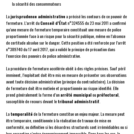
la sécurité des consommateurs
La
jurisprudence administrative
a précisé les contours de ce pouvoir de
fermeture. L’arrêt du
Conseil d’État
n°324555 du 23 mai 2011 a confirmé
qu’une mesure de fermeture temporaire constituait une mesure de police
proportionnée face à un risque pour la sécurité publique, même en l’absence
de certitude absolue sur le danger. Cette position a été renforcée par l’arrêt
n°389740 du 17 avril 2017, qui a validé le principe de précaution dans
l’exercice des pouvoirs de police administrative.
La procédure de fermeture accélérée obéit à des règles précises. Sauf péril
imminent, l’exploitant doit être mis en mesure de présenter ses observations
avant toute décision administrative (principe du contradictoire). La décision
de fermeture doit être motivée et proportionnée au risque identifié. Elle
prend généralement la forme d’un
arrêté municipal
ou
préfectoral
,
susceptible de recours devant le
tribunal administratif
.
La
temporalité
de la fermeture constitue un enjeu majeur. La mesure peut
être temporaire, conditionnée à la réalisation de travaux de mise en
conformité, ou définitive si les désordres structurels sont irrémédiables ou si
leur correction s’avère économiquement impossible. Dans tous les cas, la