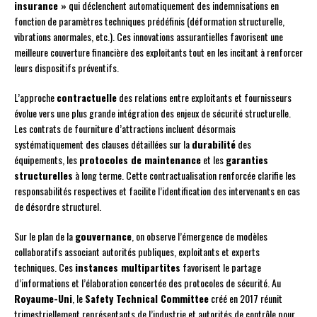
insurance »
qui déclenchent automatiquement des indemnisations en
fonction de paramètres techniques prédéfinis (déformation structurelle,
vibrations anormales, etc.). Ces innovations assurantielles favorisent une
meilleure couverture financière des exploitants tout en les incitant à renforcer
leurs dispositifs préventifs.
L’approche
contractuelle
des relations entre exploitants et fournisseurs
évolue vers une plus grande intégration des enjeux de sécurité structurelle.
Les contrats de fourniture d’attractions incluent désormais
systématiquement des clauses détaillées sur la
durabilité
des
équipements, les
protocoles de maintenance
et les
garanties
structurelles
à long terme. Cette contractualisation renforcée clarifie les
responsabilités respectives et facilite l’identification des intervenants en cas
de désordre structurel.
Sur le plan de la
gouvernance
, on observe l’émergence de modèles
collaboratifs associant autorités publiques, exploitants et experts
techniques. Ces
instances multipartites
favorisent le partage
d’informations et l’élaboration concertée des protocoles de sécurité. Au
Royaume-Uni
, le
Safety Technical Committee
créé en 2017 réunit
trimestriellement représentants de l’industrie et autorités de contrôle pour