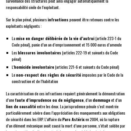
surveillance des structures peut ainsi engager automatiquement la
responsabilité civile de l’exploitant.
Sur le plan pénal, plusieurs
infractions
peuvent être retenues contre les
exploitants négligents :
La
mise en danger délibérée de la vie d’autrui
(article 223-1 du
Code pénal), punie d’un an d’emprisonnement et 15 000 euros d’amende
Les
blessures involontaires
(articles 222-19 et suivants du Code
pénal)
L’
homicide involontaire
(articles 221-6 et suivants du Code pénal)
Le
non-respect des règles de sécurité
imposées par le Code de la
construction et de l’habitation
La caractérisation de ces infractions requiert généralement la démonstration
d’une
faute d’imprudence ou de négligence
, d’un
dommage
et d’un
lien de causalité
entre les deux. La jurisprudence pénale s’est montrée
particulièrement sévère dans l’appréciation des manquements aux obligations
de sécurité dans les ERP. L’affaire du
Parc Astérix
en 2004, où la rupture
d’un élément mécanique avait causé la mort d’une personne, s’était soldée par