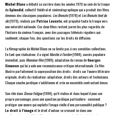
Michel Blanc
a débuté sa carrière dans les années 1970 au sein de la troupe
du
Splendid
, collectif théâtral et cinématographique qui a produit des films
devenus des classiques populaires.
Les Bronzés
(1978) et
Les Bronzés font du
ski
(1979), réalisés par
Patrice Leconte
, ont propulsé toute la troupe vers
une notoriété nationale. Ces deux films restent parmi les plus regardés de
l’histoire du cinéma français, avec des passages télévisés réguliers qui
soulèvent, chaque fois, des questions sur les droits de diffusion.
La filmographie de Michel Blanc ne se limite pas à ces comédies collectives.
En tant que réalisateur, il a signé
Marche à l’ombre
(1984), succès populaire
immédiat, puis
Monsieur Hire
(1989), adaptation du roman de
Georges
Simenon
qui lui a valu une reconnaissance critique internationale. Ce film
illustre parfaitement la superposition des droits : droits sur l’œuvre littéraire
originale, droits du réalisateur-adaptateur, droits des acteurs et techniciens.
Chaque couche juridique s’additionne et crée un ensemble contractuel dense.
Son rôle dans
Grosse Fatigue
(1994), qu’il réalise et dans lequel il joue son
propre personnage, pose une question juridique particulière : comment
protéger une œuvre qui exploite l’image réelle d’une personnalité publique ?
Le droit à l’image
et le droit d’auteur se croisent ici dans une