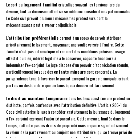
Le sort du
logement familial
cristallise souvent les tensions lors du
divorce, tant sa dimension affective se mêle aux considérations patrimoniales.
Le Code civil prévoit plusieurs mécanismes protecteurs dont la
méconnaissance peut s’avérer préjudiciable.
L’
attribution préférentielle
permet à un époux de se voir attribuer
prioritairement le logement, moyennant une soulte versée à l’autre. Cette
faculté n’est pas automatique et requiert des conditions précises : usage
effectif du bien, intérêt légitime à le conserver, capacité financière à
indemniser l’ex-conjoint. Le juge dispose d’un pouvoir d’appréciation étendu,
particulièrement lorsque des
enfants mineurs
sont concernés. La
jurisprudence tend à favoriser le parent exerçant la garde principale, créant
parfois un déséquilibre que certains époux découvrent tardivement.
Le
droit au maintien temporaire
dans les lieux constitue une protection
distincte, parfois confondue avec l’attribution définitive. L’article 285-1 du
Code civil autorise le juge à concéder gratuitement la jouissance du logement
à l’ex-conjoint exerçant l’autorité parentale. Cette mesure, limitée dans le
temps, n’affecte pas les droits de propriété mais impacte significativement
la valeur de la part revenant au conjoint non attributaire, qui se trouve privé de