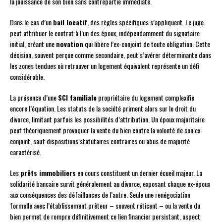
la jouissance de son bien sans contrepartie immédiate.
Dans le cas d’un
bail locatif
, des règles spécifiques s’appliquent. Le juge
peut attribuer le contrat à l’un des époux, indépendamment du signataire
initial, créant une
novation
qui libère l’ex-conjoint de toute obligation. Cette
décision, souvent perçue comme secondaire, peut s’avérer déterminante dans
les zones tendues où retrouver un logement équivalent représente un défi
considérable.
La présence d’une
SCI familiale
propriétaire du logement complexifie
encore l’équation. Les statuts de la société priment alors sur le droit du
divorce, limitant parfois les possibilités d’attribution. Un époux majoritaire
peut théoriquement provoquer la vente du bien contre la volonté de son ex-
conjoint, sauf dispositions statutaires contraires ou abus de majorité
caractérisé.
Les
prêts immobiliers
en cours constituent un dernier écueil majeur. La
solidarité bancaire survit généralement au divorce, exposant chaque ex-époux
aux conséquences des défaillances de l’autre. Seule une renégociation
formelle avec l’établissement prêteur – souvent réticent – ou la vente du
bien permet de rompre définitivement ce lien financier persistant, aspect