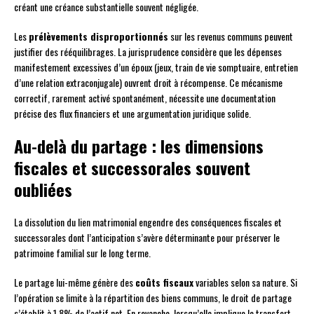
créant une créance substantielle souvent négligée.
Les
prélèvements disproportionnés
sur les revenus communs peuvent
justifier des rééquilibrages. La jurisprudence considère que les dépenses
manifestement excessives d’un époux (jeux, train de vie somptuaire, entretien
d’une relation extraconjugale) ouvrent droit à récompense. Ce mécanisme
correctif, rarement activé spontanément, nécessite une documentation
précise des flux financiers et une argumentation juridique solide.
Au-delà du partage : les dimensions
fiscales et successorales souvent
oubliées
La dissolution du lien matrimonial engendre des conséquences fiscales et
successorales dont l’anticipation s’avère déterminante pour préserver le
patrimoine familial sur le long terme.
Le partage lui-même génère des
coûts fiscaux
variables selon sa nature. Si
l’opération se limite à la répartition des biens communs, le droit de partage
s’établit à 1,8% de l’actif net. En revanche, lorsqu’elle implique le transfert