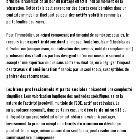
principe la valorisation au jour du partage effectif, non au moment de la
séparation. Cette règle peut engendrer des écarts considérables dans un
contexte immobilier fluctuant ou pour des
actifs volatils
comme les
portefeuilles boursiers.
Pour l’immobilier, principal composant patrimonial de nombreux couples, le
recours à un
expert indépendant
s’impose. Toutefois, les méthodologies
d’évaluation (comparaison, capitalisation des revenus, coût de remplacement)
produisent des résultats parfois divergents. L’erreur consiste souvent à
accepter une expertise unique sans contre-évaluation, ou à négliger l’impact
des
travaux d’amélioration
financés par un seul époux, susceptibles de
générer des récompenses.
Les
biens professionnels
et
parts sociales
présentent une complexité
singulière. Leur valorisation implique des méthodes spécifiques selon la
nature de l’activité (goodwill, multiple de l’EBE, actif net réévalué). La
jurisprudence reconnaît, dans certains cas, une
décote de minorité
ou
d’illiquidité qui peut substantiellement réduire la valeur à partager.
Inversement, la prise en compte du
fonds de commerce
développé
pendant le mariage, même au nom d’un seul époux, peut révéler une valeur
communautaire insoupçonnée.