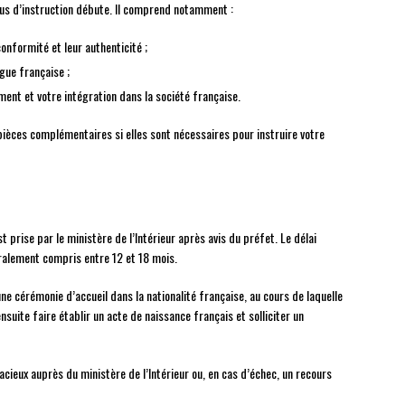
sus d’instruction débute. Il comprend notamment :
onformité et leur authenticité ;
ngue française ;
nt et votre intégration dans la société française.
èces complémentaires si elles sont nécessaires pour instruire votre
t prise par le ministère de l’Intérieur après avis du préfet. Le délai
éralement compris entre 12 et 18 mois.
e cérémonie d’accueil dans la nationalité française, au cours de laquelle
suite faire établir un acte de naissance français et solliciter un
acieux auprès du ministère de l’Intérieur ou, en cas d’échec, un recours