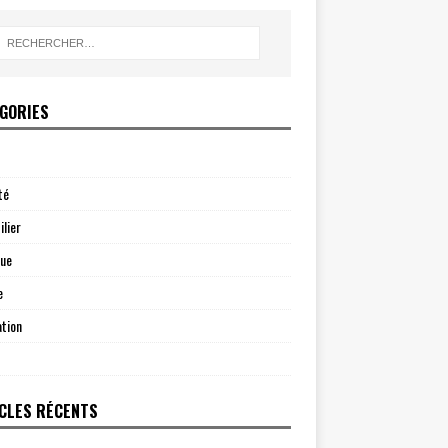
GORIES
té
lier
que
e
tion
CLES RÉCENTS