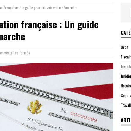
on française : Un guide pour réussir votre démarche
tion française : Un guide
CATÉ
émarche
Droit
ommentaires fermés
Fiscali
Immobi
Juridi
Notair
Sépara
Travail
ARTI