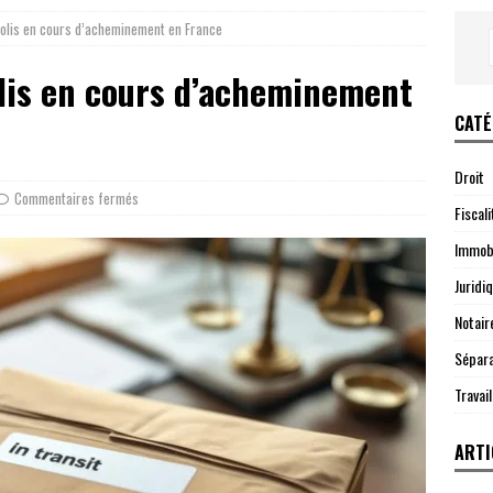
 colis en cours d’acheminement en France
olis en cours d’acheminement
CATÉ
Droit
Commentaires fermés
Fiscali
Immobi
Juridi
Notair
Sépara
Travail
ARTI