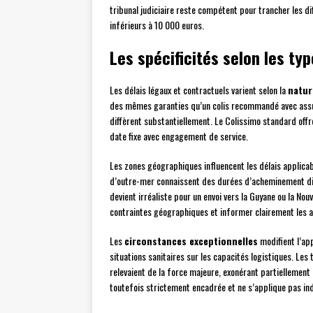
tribunal judiciaire reste compétent pour trancher les dif
inférieurs à 10 000 euros.
Les spécificités selon les ty
Les délais légaux et contractuels varient selon la
natur
des mêmes garanties qu’un colis recommandé avec assur
diffèrent substantiellement. Le Colissimo standard offre
date fixe avec engagement de service.
Les zones géographiques influencent les délais applicab
d’outre-mer connaissent des durées d’acheminement dist
devient irréaliste pour un envoi vers la Guyane ou la N
contraintes géographiques et informer clairement les a
Les
circonstances exceptionnelles
modifient l’ap
situations sanitaires sur les capacités logistiques. Le
relevaient de la force majeure, exonérant partiellement
toutefois strictement encadrée et ne s’applique pas ind