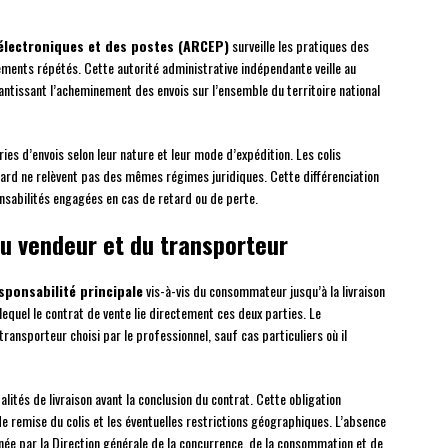
électroniques et des postes (ARCEP)
surveille les pratiques des
ments répétés. Cette autorité administrative indépendante veille au
rantissant l’acheminement des envois sur l’ensemble du territoire national
es d’envois selon leur nature et leur mode d’expédition. Les colis
dard ne relèvent pas des mêmes régimes juridiques. Cette différenciation
nsabilités engagées en cas de retard ou de perte.
du vendeur et du transporteur
sponsabilité principale
vis-à-vis du consommateur jusqu’à la livraison
lequel le contrat de vente lie directement ces deux parties. Le
ransporteur choisi par le professionnel, sauf cas particuliers où il
ités de livraison avant la conclusion du contrat. Cette obligation
 de remise du colis et les éventuelles restrictions géographiques. L’absence
nnée par la Direction générale de la concurrence, de la consommation et de