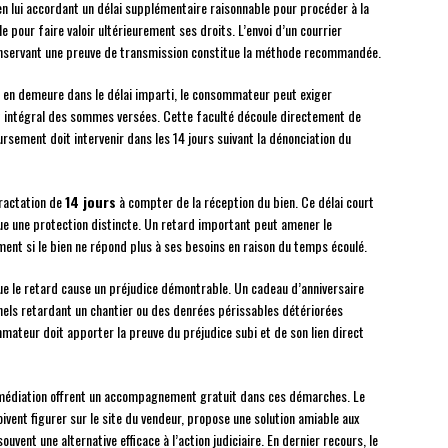
en lui accordant un délai supplémentaire raisonnable pour procéder à la
e pour faire valoir ultérieurement ses droits. L’envoi d’un courrier
nservant une preuve de transmission constitue la méthode recommandée.
 en demeure dans le délai imparti, le consommateur peut exiger
intégral des sommes versées. Cette faculté découle directement de
sement doit intervenir dans les 14 jours suivant la dénonciation du
tractation de
14 jours
à compter de la réception du bien. Ce délai court
e une protection distincte. Un retard important peut amener le
nt si le bien ne répond plus à ses besoins en raison du temps écoulé.
e le retard cause un préjudice démontrable. Un cadeau d’anniversaire
nels retardant un chantier ou des denrées périssables détériorées
ateur doit apporter la preuve du préjudice subi et de son lien direct
 médiation offrent un accompagnement gratuit dans ces démarches. Le
ent figurer sur le site du vendeur, propose une solution amiable aux
uvent une alternative efficace à l’action judiciaire. En dernier recours, le