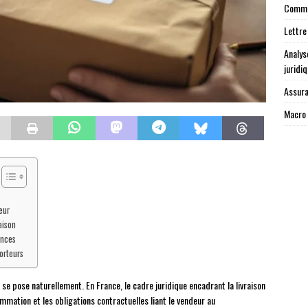
Commen
Lettre
Analys
juridi
Assura
Macro 
eur
aison
ances
orteurs
l se pose naturellement. En France, le cadre juridique encadrant la livraison
mmation et les obligations contractuelles liant le vendeur au