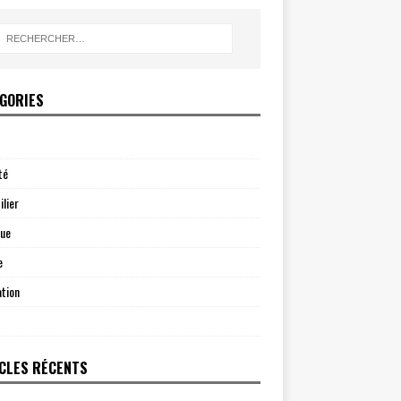
GORIES
té
lier
que
e
tion
CLES RÉCENTS