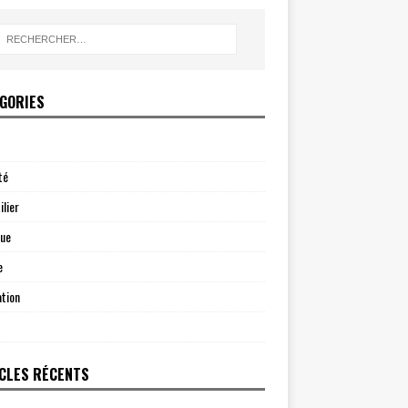
GORIES
té
lier
que
e
tion
CLES RÉCENTS