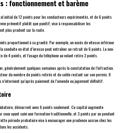
ts : fonctionnement et barème
al initial de 12 points pour les conducteurs expérimentés, et de 6 points
me préventif plutôt que punitif, vise à responsabiliser les
nt plus prudent sur la route.
ints proportionnel à sa gravité. Par exemple, un excès de vitesse inférieur
a conduite en état d’ivresse peut entraîner un retrait de 6 points. Le non-
 de 4 points, et l’usage du téléphone au volant retire 3 points.
rier, généralement quelques semaines après la constatation de l’infraction.
cteur du nombre de points retirés et du solde restant sur son permis. Il
ts n’intervient qu’après paiement de l’amende ou jugement définitif.
toire
robatoire, démarrent avec 6 points seulement. Ce capital augmente
r ceux ayant suivi une formation traditionnelle, et 3 points par an pendant
ette période probatoire vise à encourager une prudence accrue chez les
ans les accidents.