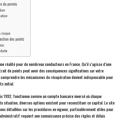
on du permis
tion
lation
à risque
estion des points
mis
nduite
une réalité pour de nombreux conducteurs en France. Qu’il s’agisse d’une
trait de points peut avoir des conséquences significatives sur votre
ion, comprendre les mécanismes de récupération devient indispensable pour
s initial.
uis 1992, fonctionne comme un compte bancaire inversé où chaque
e situation, diverses options existent pour reconstituer ce capital. Le site
 détaillées sur les procédures en vigueur, particulièrement utiles pour
dministratif requiert une connaissance précise des règles et délais