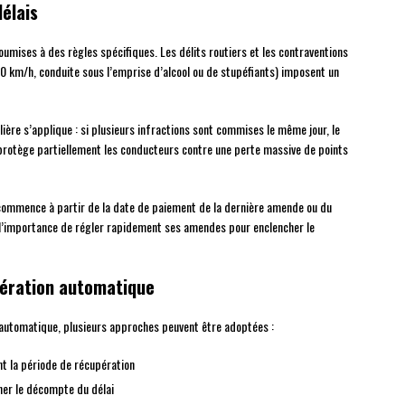
délais
soumises à des règles spécifiques. Les délits routiers et les contraventions
0 km/h, conduite sous l’emprise d’alcool ou de stupéfiants) imposent un
ulière s’applique : si plusieurs infractions sont commises le même jour, le
n protège partiellement les conducteurs contre une perte massive de points
 commence à partir de la date de paiement de la dernière amende ou du
e l’importance de régler rapidement ses amendes pour enclencher le
pération automatique
n automatique, plusieurs approches peuvent être adoptées :
t la période de récupération
er le décompte du délai