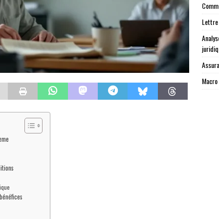
Commen
Lettre
Analys
juridi
Assura
Macro 
rème
itions
tique
 bénéfices