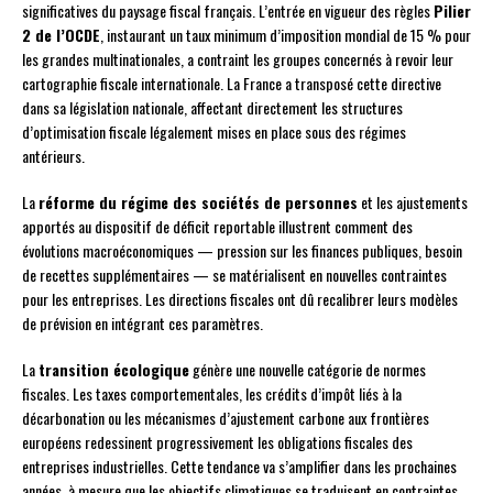
significatives du paysage fiscal français. L’entrée en vigueur des règles
Pilier
2 de l’OCDE
, instaurant un taux minimum d’imposition mondial de 15 % pour
les grandes multinationales, a contraint les groupes concernés à revoir leur
cartographie fiscale internationale. La France a transposé cette directive
dans sa législation nationale, affectant directement les structures
d’optimisation fiscale légalement mises en place sous des régimes
antérieurs.
La
réforme du régime des sociétés de personnes
et les ajustements
apportés au dispositif de déficit reportable illustrent comment des
évolutions macroéconomiques — pression sur les finances publiques, besoin
de recettes supplémentaires — se matérialisent en nouvelles contraintes
pour les entreprises. Les directions fiscales ont dû recalibrer leurs modèles
de prévision en intégrant ces paramètres.
La
transition écologique
génère une nouvelle catégorie de normes
fiscales. Les taxes comportementales, les crédits d’impôt liés à la
décarbonation ou les mécanismes d’ajustement carbone aux frontières
européens redessinent progressivement les obligations fiscales des
entreprises industrielles. Cette tendance va s’amplifier dans les prochaines
années, à mesure que les objectifs climatiques se traduisent en contraintes