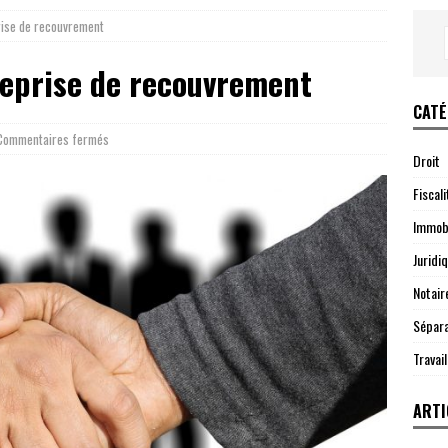
rise de recouvrement
reprise de recouvrement
CATÉ
Commentaires fermés
Droit
Fiscali
Immobi
Juridi
Notair
Sépara
Travail
ARTI