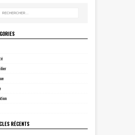
GORIES
té
lier
que
e
tion
CLES RÉCENTS