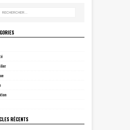
GORIES
té
lier
que
e
tion
CLES RÉCENTS