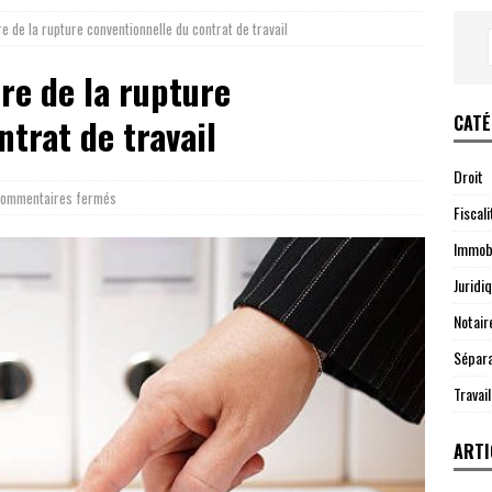
e de la rupture conventionnelle du contrat de travail
re de la rupture
CATÉ
trat de travail
Droit
ommentaires fermés
Fiscali
Immobi
Juridi
Notair
Sépara
Travail
ARTI