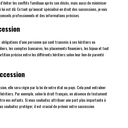
d’éviter les conflits familiaux après son décès, mais aussi de minimiser
 lui est dû. En tant qu’avocat spécialisé en droit des successions, je vais
conseils professionnels et des informations précises.
cession
 obligations d’une personne qui sont transmis à ses héritiers ou
liers, les comptes bancaires, les placements financiers, les bijoux et tout
rtition précise entre les différents héritiers selon leur lien de parenté
uccession
ion, elle sera régie par la loi de votre état ou pays. Cela peut entraîner
éritiers. Par exemple, selon le droit français, en absence de testament
ntre vos enfants. Si vous souhaitez attribuer une part plus importante à
us souhaitez protéger, il est crucial de prévoir votre succession.