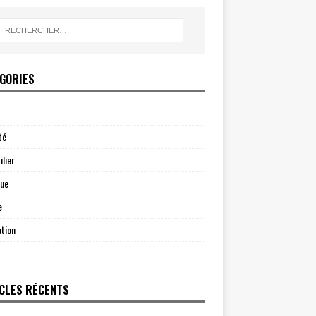
GORIES
té
lier
que
e
tion
CLES RÉCENTS