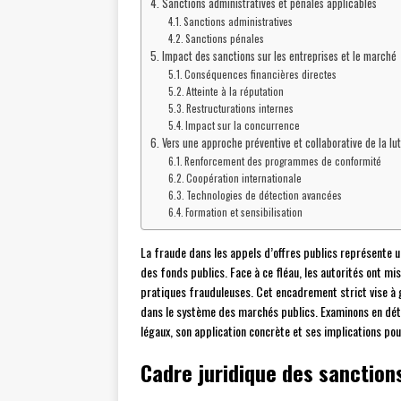
Sanctions administratives et pénales applicables
Sanctions administratives
Sanctions pénales
Impact des sanctions sur les entreprises et le marché
Conséquences financières directes
Atteinte à la réputation
Restructurations internes
Impact sur la concurrence
Vers une approche préventive et collaborative de la lu
Renforcement des programmes de conformité
Coopération internationale
Technologies de détection avancées
Formation et sensibilisation
La fraude dans les appels d’offres publics représente u
des fonds publics. Face à ce fléau, les autorités ont mi
pratiques frauduleuses. Cet encadrement strict vise à g
dans le système des marchés publics. Examinons en déta
légaux, son application concrète et ses implications po
Cadre juridique des sanction