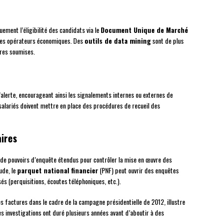
ement l’éligibilité des candidats via le
Document Unique de Marché
 les opérateurs économiques. Des
outils de data mining
sont de plus
fres soumises.
’alerte, encourageant ainsi les signalements internes ou externes de
salariés doivent mettre en place des procédures de recueil des
aires
de pouvoirs d’enquête étendus pour contrôler la mise en œuvre des
ude, le
parquet national financier
(PNF) peut ouvrir des enquêtes
és (perquisitions, écoutes téléphoniques, etc.).
es factures dans le cadre de la campagne présidentielle de 2012, illustre
 investigations ont duré plusieurs années avant d’aboutir à des