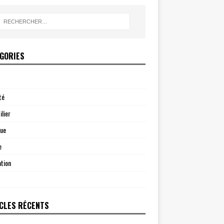
GORIES
té
lier
que
e
tion
CLES RÉCENTS