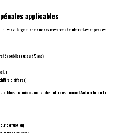
 pénales applicables
publics est large et combine des mesures administratives et pénales :
hés publics (jusqu’à 5 ans)
xclus
hiffre d’affaires)
rs publics eux-mêmes ou par des autorités comme l’
Autorité de la
pour corruption)
s millions d’euros)