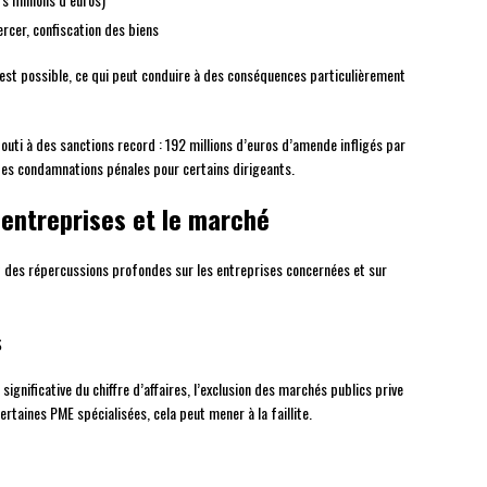
ercer, confiscation des biens
est possible, ce qui peut conduire à des conséquences particulièrement
bouti à des sanctions record : 192 millions d’euros d’amende infligés par
 des condamnations pénales pour certains dirigeants.
 entreprises et le marché
t des répercussions profondes sur les entreprises concernées et sur
s
gnificative du chiffre d’affaires, l’exclusion des marchés publics prive
rtaines PME spécialisées, cela peut mener à la faillite.