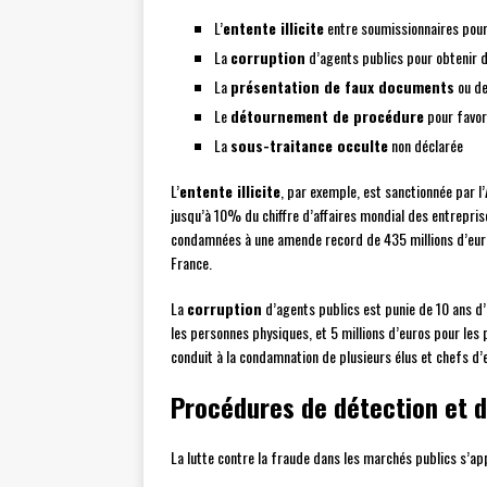
L’
entente illicite
entre soumissionnaires pour
La
corruption
d’agents publics pour obtenir d
La
présentation de faux documents
ou de
Le
détournement de procédure
pour favor
La
sous-traitance occulte
non déclarée
L’
entente illicite
, par exemple, est sanctionnée par l’
jusqu’à 10% du chiffre d’affaires mondial des entrepris
condamnées à une amende record de 435 millions d’euros
France.
La
corruption
d’agents publics est punie de 10 ans d
les personnes physiques, et 5 millions d’euros pour les
conduit à la condamnation de plusieurs élus et chefs d’e
Procédures de détection et d
La lutte contre la fraude dans les marchés publics s’ap