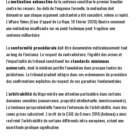
La
motivation exhaustive
de la sentence constitue le premier bouclier
contre les recours. Au-delà de l’exigence formelle, la motivation doit
démontrer que chaque argument substantiel a été considéré, même si rejeté.
L’affaire Yukos (Cour d’appel de La Haye, 18 février 2020) illustre comment
une motivation insuffisante sur un point technique peut fragiliser une
sentence milliardaire.
La
conformité procédurale
doit être documentée méticuleusement tout
au long de l’instance. Le respect du contradictoire, l’égalité des armes et
l’impartialité du tribunal constituent les
standards minimaux
universels
, dont la violation justifie l’annulation dans presque toutes les
juridictions. Le tribunal prudent intègre dans ses ordonnances de procédure
des confirmations explicites du respect de ces garanties fondamentales.
L’
arbitrabilité
du litige mérite une attention particulière dans certains
domaines sensibles (concurrence, propriété intellectuelle, investissements).
La tendance jurisprudentielle favorise l’extension de l’arbitrabilité, mais des
zones grises subsistent. L’arrêt de la CJUE du 6 mars 2018 (Achmea) a ainsi
restreint l’arbitrabilité de certains différends intra-européens, créant une
incertitude juridique significative.