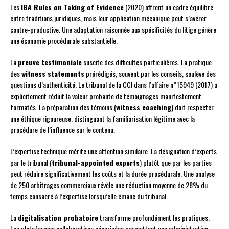
Les
IBA Rules on Taking of Evidence
(2020) offrent un cadre équilibré
entre traditions juridiques, mais leur application mécanique peut s’avérer
contre-productive. Une adaptation raisonnée aux spécificités du litige génère
une économie procédurale substantielle.
La
preuve testimoniale
suscite des difficultés particulières. La pratique
des
witness statements
prérédigés, souvent par les conseils, soulève des
questions d’authenticité. Le tribunal de la CCI dans l’affaire n°15949 (2017) a
explicitement réduit la valeur probante de témoignages manifestement
formatés. La préparation des témoins (
witness coaching
) doit respecter
une éthique rigoureuse, distinguant la familiarisation légitime avec la
procédure de l’influence sur le contenu.
L’expertise technique mérite une attention similaire. La désignation d’experts
par le tribunal (
tribunal-appointed experts
) plutôt que par les parties
peut réduire significativement les coûts et la durée procédurale. Une analyse
de 250 arbitrages commerciaux révèle une réduction moyenne de 28% du
temps consacré à l’expertise lorsqu’elle émane du tribunal.
La
digitalisation probatoire
transforme profondément les pratiques.
Les plateformes collaboratives sécurisées permettent une administration