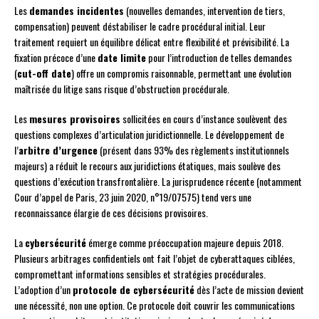
Les
demandes incidentes
(nouvelles demandes, intervention de tiers,
compensation) peuvent déstabiliser le cadre procédural initial. Leur
traitement requiert un équilibre délicat entre flexibilité et prévisibilité. La
fixation précoce d’une
date limite
pour l’introduction de telles demandes
(
cut-off date
) offre un compromis raisonnable, permettant une évolution
maîtrisée du litige sans risque d’obstruction procédurale.
Les
mesures provisoires
sollicitées en cours d’instance soulèvent des
questions complexes d’articulation juridictionnelle. Le développement de
l’
arbitre d’urgence
(présent dans 93% des règlements institutionnels
majeurs) a réduit le recours aux juridictions étatiques, mais soulève des
questions d’exécution transfrontalière. La jurisprudence récente (notamment
Cour d’appel de Paris, 23 juin 2020, n°19/07575) tend vers une
reconnaissance élargie de ces décisions provisoires.
La
cybersécurité
émerge comme préoccupation majeure depuis 2018.
Plusieurs arbitrages confidentiels ont fait l’objet de cyberattaques ciblées,
compromettant informations sensibles et stratégies procédurales.
L’adoption d’un
protocole de cybersécurité
dès l’acte de mission devient
une nécessité, non une option. Ce protocole doit couvrir les communications