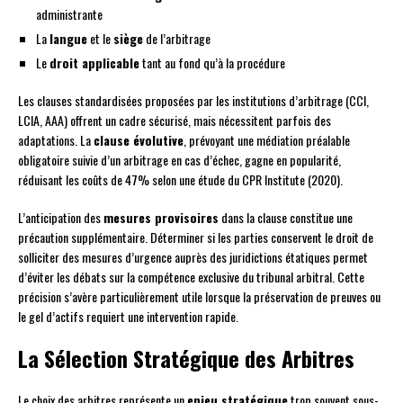
administrante
La
langue
et le
siège
de l’arbitrage
Le
droit applicable
tant au fond qu’à la procédure
Les clauses standardisées proposées par les institutions d’arbitrage (CCI,
LCIA, AAA) offrent un cadre sécurisé, mais nécessitent parfois des
adaptations. La
clause évolutive
, prévoyant une médiation préalable
obligatoire suivie d’un arbitrage en cas d’échec, gagne en popularité,
réduisant les coûts de 47% selon une étude du CPR Institute (2020).
L’anticipation des
mesures provisoires
dans la clause constitue une
précaution supplémentaire. Déterminer si les parties conservent le droit de
solliciter des mesures d’urgence auprès des juridictions étatiques permet
d’éviter les débats sur la compétence exclusive du tribunal arbitral. Cette
précision s’avère particulièrement utile lorsque la préservation de preuves ou
le gel d’actifs requiert une intervention rapide.
La Sélection Stratégique des Arbitres
Le choix des arbitres représente un
enjeu stratégique
trop souvent sous-