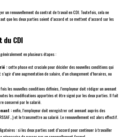
ger un renouvellement du contrat de travail en CDI. Toutefois, cela ne
faut que les deux parties soient d’accord et se mettent d’accord sur les
t du CDI
 généralement en plusieurs étapes :
ié :
cette phase est cruciale pour décider des nouvelles conditions qui
t s’agir d’une augmentation de salaire, d’un changement d’horaires, ou
fois les nouvelles conditions définies, l’employeur doit rédiger un avenant
outes les modifications apportées et être signé par les deux parties. Il fait
re conservé par le salarié.
enant :
enfin, l’employeur doit enregistrer cet avenant auprès des
SSAF…) et le transmettre au salarié. Le renouvellement est alors effectif.
gatoires : si les deux parties sont d’accord pour continuer à travailler
 pas nécessaire de passer par un renouvellement formel.