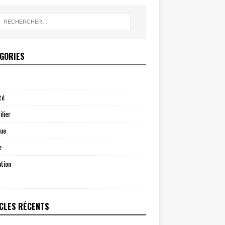
GORIES
té
lier
que
e
tion
CLES RÉCENTS