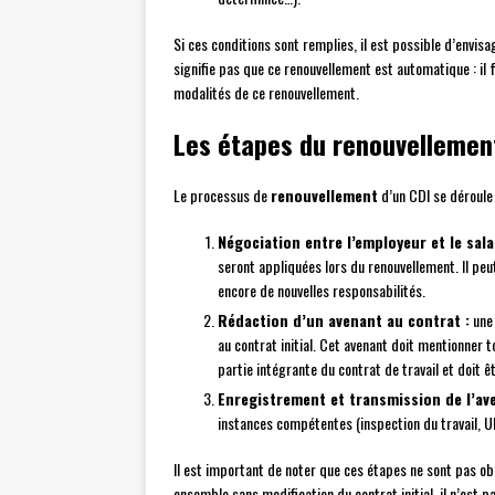
Si ces conditions sont remplies, il est possible d’envisa
signifie pas que ce renouvellement est automatique : il 
modalités de ce renouvellement.
Les étapes du renouvellemen
Le processus de
renouvellement
d’un CDI se déroule
Négociation entre l’employeur et le salar
seront appliquées lors du renouvellement. Il peu
encore de nouvelles responsabilités.
Rédaction d’un avenant au contrat :
une 
au contrat initial. Cet avenant doit mentionner t
partie intégrante du contrat de travail et doit êt
Enregistrement et transmission de l’av
instances compétentes (inspection du travail, UR
Il est important de noter que ces étapes ne sont pas obli
ensemble sans modification du contrat initial, il n’est