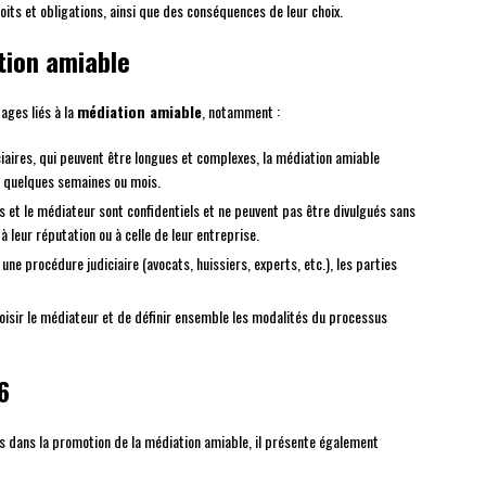
its et obligations, ainsi que des conséquences de leur choix.
tion amiable
ages liés à la
médiation amiable
, notamment :
iaires, qui peuvent être longues et complexes, la médiation amiable
n quelques semaines ou mois.
es et le médiateur sont confidentiels et ne peuvent pas être divulgués sans
à leur réputation ou à celle de leur entreprise.
à une procédure judiciaire (avocats, huissiers, experts, etc.), les parties
e choisir le médiateur et de définir ensemble les modalités du processus
6
ès dans la promotion de la médiation amiable, il présente également