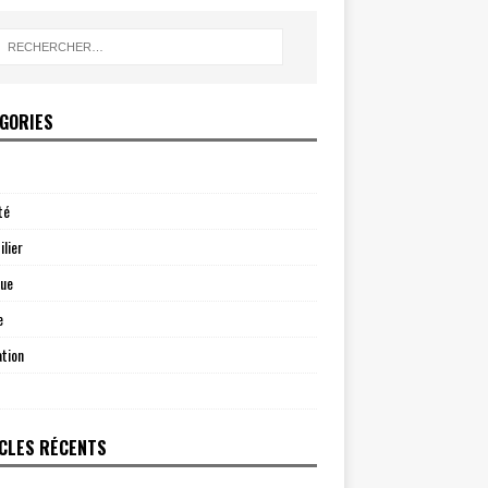
GORIES
té
lier
que
e
tion
CLES RÉCENTS