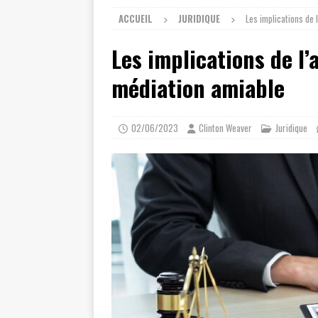
ACCUEIL
JURIDIQUE
Les implications de 
Les implications de l’
médiation amiable
02/06/2023
Clinton Weaver
Juridique