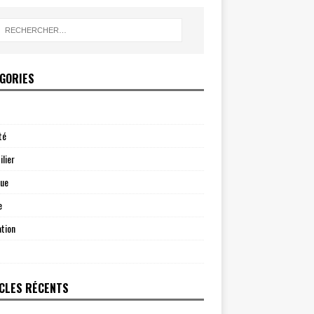
GORIES
té
lier
que
e
tion
CLES RÉCENTS