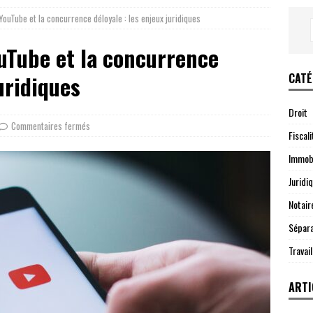
YouTube et la concurrence déloyale : les enjeux juridiques
ouTube et la concurrence
CATÉ
juridiques
Droit
Commentaires fermés
Fiscali
Immobi
Juridi
Notair
Sépara
Travail
ARTI