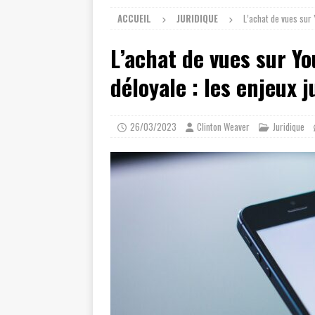
ACCUEIL
JURIDIQUE
L’achat de vues sur 
L’achat de vues sur Y
déloyale : les enjeux 
26/03/2023
Clinton Weaver
Juridique