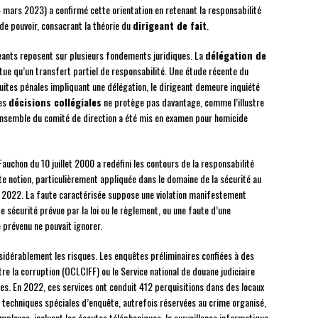
 mars 2023) a confirmé cette orientation en retenant la responsabilité
de pouvoir, consacrant la théorie du
dirigeant de fait
.
eants reposent sur plusieurs fondements juridiques. La
délégation de
tue qu’un transfert partiel de responsabilité. Une étude récente du
ites pénales impliquant une délégation, le dirigeant demeure inquiété
des
décisions collégiales
ne protège pas davantage, comme l’illustre
 l’ensemble du comité de direction a été mis en examen pour homicide
 Fauchon du 10 juillet 2000 a redéfini les contours de la responsabilité
te notion, particulièrement appliquée dans le domaine de la sécurité au
n 2022. La faute caractérisée suppose une violation manifestement
e sécurité prévue par la loi ou le règlement, ou une faute d’une
e prévenu ne pouvait ignorer.
sidérablement les risques. Les enquêtes préliminaires confiées à des
tre la corruption (OCLCIFF) ou le Service national de douane judiciaire
es. En 2022, ces services ont conduit 412 perquisitions dans des locaux
es techniques spéciales d’enquête, autrefois réservées au crime organisé,
plexes, incluant les écoutes téléphoniques, la surveillance informatique