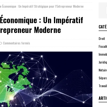
e Économique : Un Impératif Stratégique pour l’Entrepreneur Moderne
 Économique : Un Impératif
CATÉ
ntrepreneur Moderne
Droit
Commentaires fermés
Fiscali
Immobi
Juridi
Notair
Sépara
Travail
ARTI