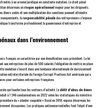
frontés à un arsenal juridique en constante mutation. Le droit pénal
stitue désormais un
risque opérationnel
majeur pour les dirigeants.
ns divers codes et une multiplication des sanctions pouvant atteindre
ns manquements, la
responsabilité pénale
des entrepreneurs s’impose
ridique transforme profondément la gouvernance d’entreprise et
 pénaux dans l’environnement
urs français se caractérise par une densification sans précédent. La loi
nt aux entreprises de plus de 500 salariés l’obligation de mettre en place
tte évolution s’inscrit dans une tendance internationale de durcissement
tion extraterritoriale du Foreign Corrupt Practices Act américain qui a
uros pour certaines entreprises françaises.
riée qui touche tous les secteurs d’activité. Le
délit d’abus de biens
onduit à 1 246 condamnations en 2022 selon les statistiques du ministère
 la procédure du « plaider-coupable » fiscal en 2018, expose désormais les
rement dissuasives. Les pratiques anticoncurrentielles font l’objet d’une