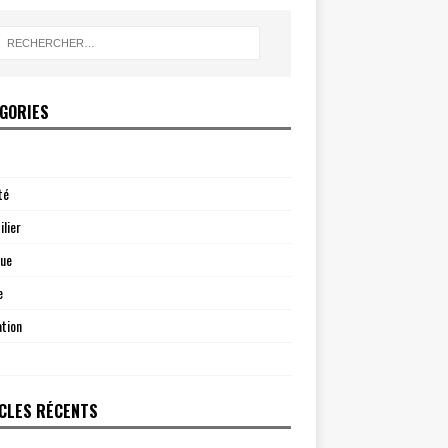
GORIES
té
lier
que
e
tion
CLES RÉCENTS