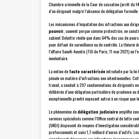
Chambre criminelle de la Cour de cassation (arrêt du 14
d’un dirigeant malgré l’absence de délégation formelle 
Les mécanismes d’imputation des infractions aux dirig
pouvoir
, souvent perçue comme protectrice, ne consti
cabinet Deloitte révèle que dans 64% des cas de poursu
pour défaut de surveillance ou de contrôle. La théorie 
l’affaire Sanofi-Aventis (TGI de Paris, 11 mai 2021) où
involontaire.
La notion de
faute caractérisée
introduite par la loi
pénale en matière d’infractions non intentionnelles. Cet
travail, a conduit à 297 condamnations de dirigeants e
délibérée d’une obligation particulière de prudence ou d
exceptionnelle gravité exposant autrui à un risque que l
Le phénomène de
délégation judiciaire
amplifie con
services spécialisés comme l’Office central de lutte con
(SNDJ) disposent de moyens d’investigation considérabl
professionnels et saisi 1,7 milliard d’euros d’actifs. L
s’appliquent désormais aux infractions économiques com