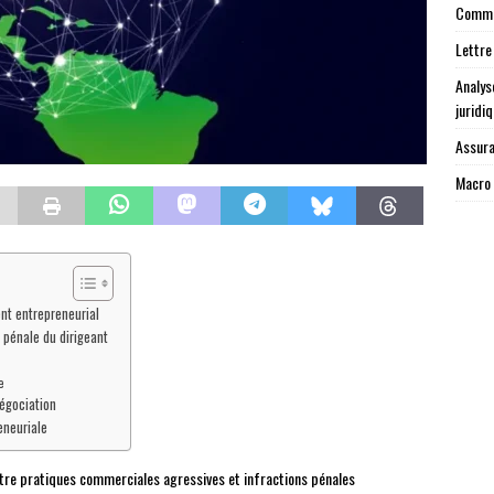
Commen
Lettre
Analys
juridi
Assura
Macro 
nt entrepreneurial
 pénale du dirigeant
e
négociation
eneuriale
tre pratiques commerciales agressives et infractions pénales