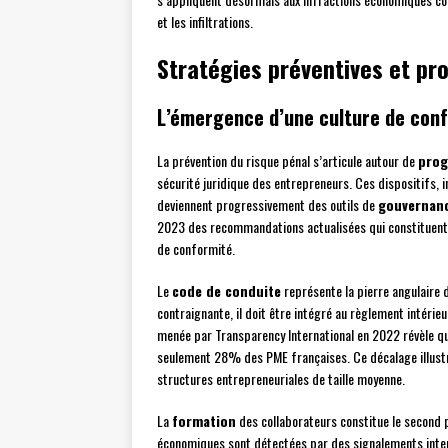
et les infiltrations.
Stratégies préventives et p
L’émergence d’une culture de conf
La prévention du risque pénal s’articule autour de
prog
sécurité juridique des entrepreneurs. Ces dispositifs,
deviennent progressivement des outils de
gouvernanc
2023 des recommandations actualisées qui constituent
de conformité.
Le
code de conduite
représente la pierre angulaire d
contraignante, il doit être intégré au règlement intéri
menée par Transparency International en 2022 révèle q
seulement 28% des PME françaises. Ce décalage illustre
structures entrepreneuriales de taille moyenne.
La
formation
des collaborateurs constitue le second 
économiques sont détectées par des signalements intern