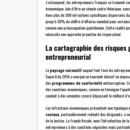
s’estompent, les entrepreneurs français se trouvent con
économique, loin d’être un simple cadre théorique, con
Avec plus de 300 infractions spécifiques dispersées da
jusqu’à 30% du chiffre d’affaires mondial pour certai
comme une préoccupation quotidienne. Cette réalité ju
nécessite une approche proactive du risque pénal.
La cartographie des risques
entrepreneurial
Le
paysage normatif
auquel font face les entreprene
Sapin II de 2016 a marqué un tournant décisif en imposa
des
programmes de conformité
anticorruption. Ce
des sanctions économiques, comme en témoigne l’applica
conduit à des amendes record dépassant le milliard d’e
Les infractions économiques présentent une typologie va
sociaux
, particulièrement redouté des dirigeants, a c
de la Justice. La fraude fiscale, avec l’introduction de
entrepreneurs à des sanctions négociées mais particuliè