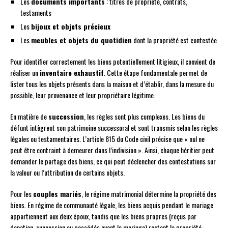
Les
documents importants
: titres de propriété, contrats,
testaments
Les
bijoux et objets précieux
Les
meubles et objets du quotidien
dont la propriété est contestée
Pour identifier correctement les biens potentiellement litigieux, il convient de
réaliser un
inventaire exhaustif
. Cette étape fondamentale permet de
lister tous les objets présents dans la maison et d’établir, dans la mesure du
possible, leur provenance et leur propriétaire légitime.
En matière de
succession
, les règles sont plus complexes. Les biens du
défunt intègrent son patrimoine successoral et sont transmis selon les règles
légales ou testamentaires. L’article 815 du Code civil précise que « nul ne
peut être contraint à demeurer dans l’indivision ». Ainsi, chaque héritier peut
demander le partage des biens, ce qui peut déclencher des contestations sur
la valeur ou l’attribution de certains objets.
Pour les
couples mariés
, le régime matrimonial détermine la propriété des
biens. En régime de communauté légale, les biens acquis pendant le mariage
appartiennent aux deux époux, tandis que les biens propres (reçus par
donation, succession ou possédés avant le mariage) restent la propriété