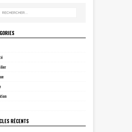
GORIES
té
lier
que
e
tion
CLES RÉCENTS