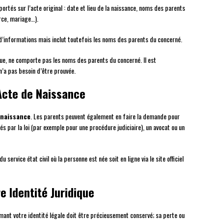
rtés sur l’acte original : date et lieu de la naissance, noms des parents
orce, mariage…).
 d’informations mais inclut toutefois les noms des parents du concerné.
ue, ne comporte pas les noms des parents du concerné. Il est
n’a pas besoin d’être prouvée.
Acte de Naissance
 naissance
. Les parents peuvent également en faire la demande pour
és par la loi (par exemple pour une procédure judiciaire), un avocat ou un
ervice état civil où la personne est née soit en ligne via le site officiel
e Identité Juridique
irmant votre identité légale doit être précieusement conservé; sa perte ou